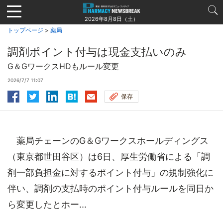
Jump
to
2026年8月8日（土）
navigation
トップページ
>
薬局
調剤ポイント付与は現金支払いのみ
G＆GワークスHDもルール変更
2026/7/7 11:07
保存
薬局チェーンのG＆Gワークスホールディングス
（東京都世田谷区）は6日、厚生労働省による「調
剤一部負担金に対するポイント付与」の規制強化に
伴い、調剤の支払時のポイント付与ルールを同日か
ら変更したとホー...