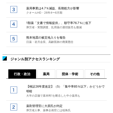
薬局事業は4.7％減益、長期処方が影響
クオールHD・26年4〜6月期
1類薬「文書で情報提供」、順守率76.7％に低下
厚労省・実態調査、乱用薬の適切販売も微減
熊本地震の被災地入りを報告
日薬・岩月会長、高齢医師の廃業懸念
ジャンル別アクセスランキング
行政・政治
薬局
団体・学術
その他
【検証26年度改定】（5）「集中率85％以下」かどうかで
明暗
大半の店舗で基本料1を断念した中小薬局も
薬剤管理官に大原氏が内定
厚労省人事、薬事企画官には稲角氏