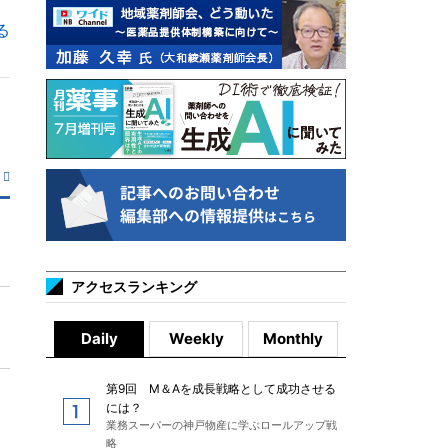
る
アクセスランキング
Daily
Weekly
Monthly
第9回 M＆Aを成長戦略として成功させる
には？
業務スーパーの神戸物産に学ぶロールアップ戦
略