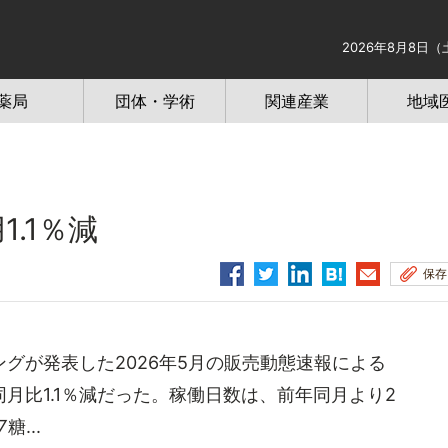
2026年8月8日（
薬局
団体・学術
関連産業
地域
.1％減
保存
が発表した2026年5月の販売動態速報による
月比1.1％減だった。稼働日数は、前年同月より2
...