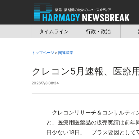
Jump
to
navigation
タイムライン
行政・政治
トップページ
>
関連産業
クレコン5月速報、医療用1
2026/7/8 08:34
クレコンリサーチ＆コンサルティング
と、医療用医薬品の販売実績は前年同
日少ない18日。 プラス要因として▽糖