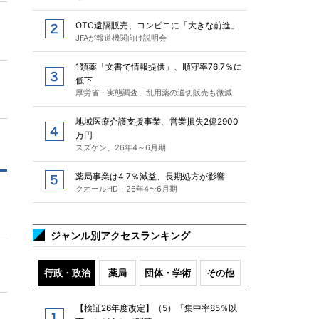
OTC遠隔販売、コンビニに「大きな前進」
JFAが報道機関向け説明会
1類薬「文書で情報提供」、順守率76.7％に
低下
厚労省・実態調査、乱用薬の適切販売も微減
地域医療介護支援事業、営業損失2億2900
万円
スズケン、26年4～6月期
薬局事業は4.7％減益、長期処方が影響
クオールHD・26年4〜6月期
ジャンル別アクセスランキング
行政・政治
薬局
団体・学術
その他
【検証26年度改定】（5）「集中率85％以