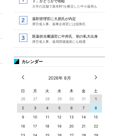
下」かどうかで明暗
大半の店舗で基本料1を断念した中小薬局も
薬剤管理官に大原氏が内定
厚労省人事、薬事企画官には稲角氏
医薬担当審議官に中井氏、初の私大出身
厚労省人事、薬局関連施策にも精通
カレンダー
2026年 8月
日
月
火
水
木
金
土
26
27
28
29
30
31
1
2
3
4
5
6
7
8
9
10
11
12
13
14
15
16
17
18
19
20
21
22
23
24
25
26
27
28
29