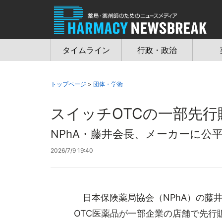
Jump
to
navigation
タイムライン
行政・政治
トップページ
>
団体・学術
スイッチOTCの一部先
NPhA・藤井会長、メーカーに公
2026/7/9 19:40
日本保険薬局協会（NPhA）の藤
OTC医薬品が一部企業の店舗で先行