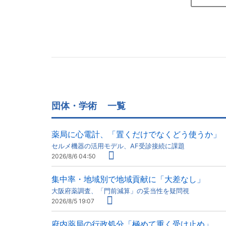
団体・学術
一覧
薬局に心電計、「置くだけでなくどう使うか」
セルメ機器の活用モデル、AF受診接続に課題
2026/8/6 04:50
集中率・地域別で地域貢献に「大差なし」
大阪府薬調査、「門前減算」の妥当性を疑問視
2026/8/5 19:07
府内薬局の行政処分「極めて重く受け止め」