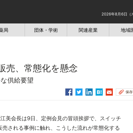
2026年8月6日（
薬局
団体・学術
関連産業
地域
行販売、常態化を懸念
平な供給要望
保存
井江美会長は9日、定例会見の冒頭挨拶で、スイッチ
販売される事例に触れ、こうした流れが常態化する