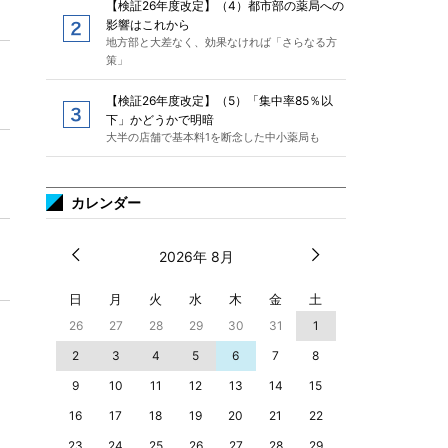
【検証26年度改定】（4）都市部の薬局への
影響はこれから
地方部と大差なく、効果なければ「さらなる方
策」
【検証26年度改定】（5）「集中率85％以
下」かどうかで明暗
大半の店舗で基本料1を断念した中小薬局も
カレンダー
2026年 8月
日
月
火
水
木
金
土
26
27
28
29
30
31
1
2
3
4
5
6
7
8
9
10
11
12
13
14
15
16
17
18
19
20
21
22
23
24
25
26
27
28
29