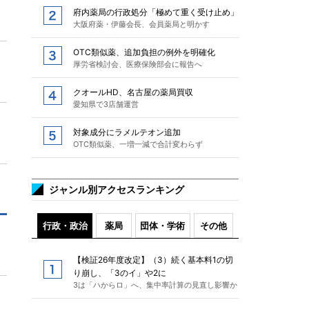
府内薬局の行政処分「極めて重く受け止め」
大阪府薬・伊藤会長、会員薬局と明かす
OTC類似薬、追加負担の例外を明確化
厚労省検討会、医療保険部会に報告へ
クオールHD、名古屋の薬局買収
愛知県で3店舗運営
対象成分にラメルテオン追加
OTC類似薬、一増一減で合計変わらず
ジャンル別アクセスランキング
行政・政治
薬局
団体・学術
その他
【検証26年度改定】（3）続く基本料1の切
り崩し、「3のイ」や2に
3は「ハからロ」へ、集中率計算の見直し影響か