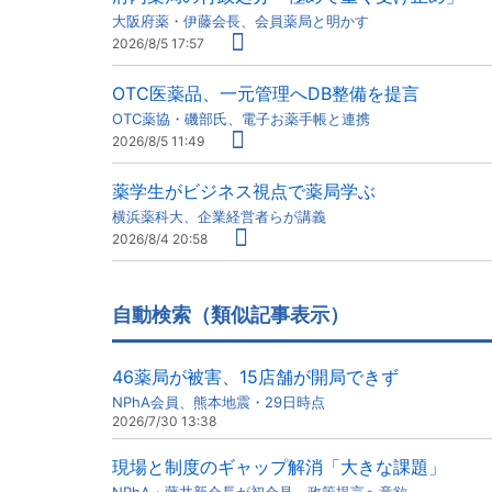
大阪府薬・伊藤会長、会員薬局と明かす
2026/8/5 17:57
OTC医薬品、一元管理へDB整備を提言
OTC薬協・磯部氏、電子お薬手帳と連携
2026/8/5 11:49
薬学生がビジネス視点で薬局学ぶ
横浜薬科大、企業経営者らが講義
2026/8/4 20:58
自動検索（類似記事表示）
46薬局が被害、15店舗が開局できず
NPhA会員、熊本地震・29日時点
2026/7/30 13:38
現場と制度のギャップ解消「大きな課題」