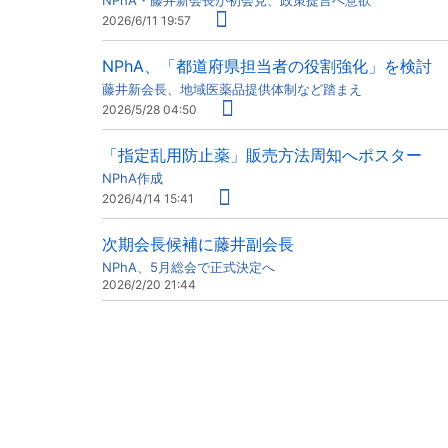
NPhA・藤井新会長が初会見、政策提言へ意欲
2026/6/11 19:57
NPhA、「都道府県担当者の役割強化」を検討
藤井新会長、地域医薬品提供体制など踏まえ
2026/5/28 04:50
「指定乱用防止薬」販売方法周知へポスター
NPhA作成
2026/4/14 15:41
次期会長候補に藤井副会長
NPhA、5月総会で正式決定へ
2026/2/20 21:44