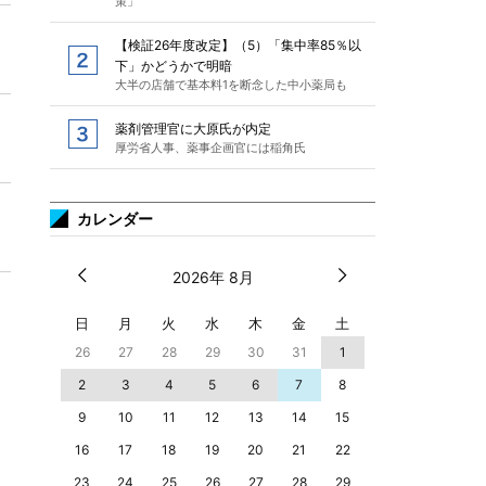
策」
【検証26年度改定】（5）「集中率85％以
下」かどうかで明暗
大半の店舗で基本料1を断念した中小薬局も
薬剤管理官に大原氏が内定
厚労省人事、薬事企画官には稲角氏
カレンダー
2026年 8月
日
月
火
水
木
金
土
26
27
28
29
30
31
1
2
3
4
5
6
7
8
9
10
11
12
13
14
15
16
17
18
19
20
21
22
23
24
25
26
27
28
29