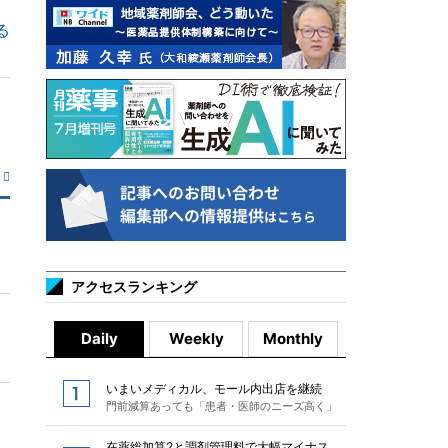
る
アクセスランキング
Daily
Weekly
Monthly
いまいメディカル、モール内出店を継続
門前減算あっても「患者・医師のニーズ高く」
在薬総加算2と調剤管理料で大幅マイナス