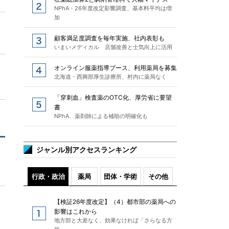
NPhA・26年度改定影響調査、基本料平均は増
加
顧客満足度調査を毎年実施、社内表彰も
いまいメディカル 店舗改善と士気向上に活用
オンライン服薬指導ブース、利用薬局を募集
北海道・西興部厚生診療所、村内に薬局なく
「穿刺血」検査薬のOTC化、厚労省に要望
書
NPhA、薬剤師による補助の明確化も
ジャンル別アクセスランキング
行政・政治
薬局
団体・学術
その他
【検証26年度改定】（4）都市部の薬局への
影響はこれから
地方部と大差なく、効果なければ「さらなる方