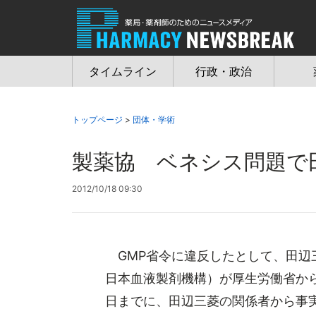
Jump
to
navigation
タイムライン
行政・政治
トップページ
>
団体・学術
製薬協 ベネシス問題で
2012/10/18 09:30
GMP省令に違反したとして、田辺
日本血液製剤機構）が厚生労働省から
日までに、田辺三菱の関係者から事実関