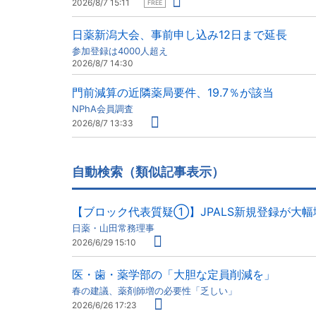
2026/8/7 15:11
FREE
日薬新潟大会、事前申し込み12日まで延長
参加登録は4000人超え
2026/8/7 14:30
門前減算の近隣薬局要件、19.7％が該当
NPhA会員調査
2026/8/7 13:33
自動検索（類似記事表示）
【ブロック代表質疑①】JPALS新規登録が大
日薬・山田常務理事
2026/6/29 15:10
医・歯・薬学部の「大胆な定員削減を」
春の建議、薬剤師増の必要性「乏しい」
2026/6/26 17:23