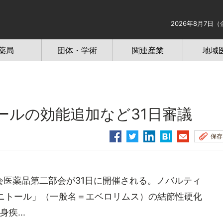
2026年8月7日（
薬局
団体・学術
関連産業
地域
ルの効能追加など31日審議
保存
医薬品第二部会が31日に開催される。ノバルティ
ィニトール」（一般名＝エベロリムス）の結節性硬化
疾...