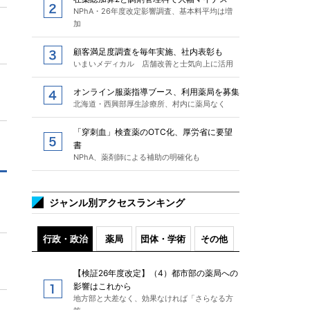
NPhA・26年度改定影響調査、基本料平均は増
加
顧客満足度調査を毎年実施、社内表彰も
いまいメディカル 店舗改善と士気向上に活用
オンライン服薬指導ブース、利用薬局を募集
北海道・西興部厚生診療所、村内に薬局なく
「穿刺血」検査薬のOTC化、厚労省に要望
書
NPhA、薬剤師による補助の明確化も
ジャンル別アクセスランキング
行政・政治
薬局
団体・学術
その他
【検証26年度改定】（4）都市部の薬局への
影響はこれから
地方部と大差なく、効果なければ「さらなる方