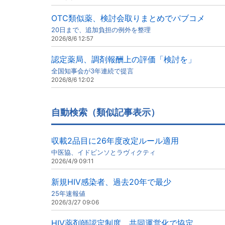
OTC類似薬、検討会取りまとめでパブコメ
20日まで、追加負担の例外を整理
2026/8/6 12:57
認定薬局、調剤報酬上の評価「検討を」
全国知事会が3年連続で提言
2026/8/6 12:02
自動検索（類似記事表示）
収載2品目に26年度改定ルール適用
中医協、イドビンソとラヴィクティ
2026/4/9 09:11
新規HIV感染者、過去20年で最少
25年速報値
2026/3/27 09:06
HIV薬剤師認定制度、共同運営化で協定