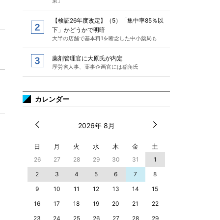
策」
【検証26年度改定】（5）「集中率85％以
下」かどうかで明暗
大半の店舗で基本料1を断念した中小薬局も
薬剤管理官に大原氏が内定
厚労省人事、薬事企画官には稲角氏
カレンダー
2026年 8月
日
月
火
水
木
金
土
26
27
28
29
30
31
1
2
3
4
5
6
7
8
9
10
11
12
13
14
15
16
17
18
19
20
21
22
23
24
25
26
27
28
29