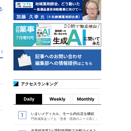
る
アクセスランキング
Daily
Weekly
Monthly
いまいメディカル、モール内出店を継続
門前減算あっても「患者・医師のニーズ高く」
在薬総加算2と調剤管理料で大幅マイナス