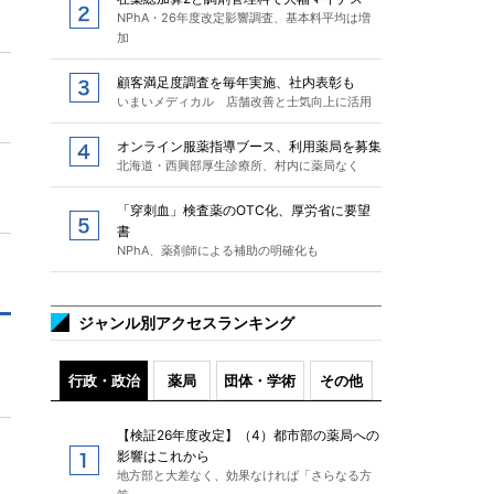
NPhA・26年度改定影響調査、基本料平均は増
加
顧客満足度調査を毎年実施、社内表彰も
いまいメディカル 店舗改善と士気向上に活用
オンライン服薬指導ブース、利用薬局を募集
北海道・西興部厚生診療所、村内に薬局なく
「穿刺血」検査薬のOTC化、厚労省に要望
書
NPhA、薬剤師による補助の明確化も
ジャンル別アクセスランキング
行政・政治
薬局
団体・学術
その他
【検証26年度改定】（4）都市部の薬局への
影響はこれから
地方部と大差なく、効果なければ「さらなる方