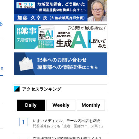
る
アクセスランキング
Daily
Weekly
Monthly
いまいメディカル、モール内出店を継続
門前減算あっても「患者・医師のニーズ高く」
在薬総加算2と調剤管理料で大幅マイナス