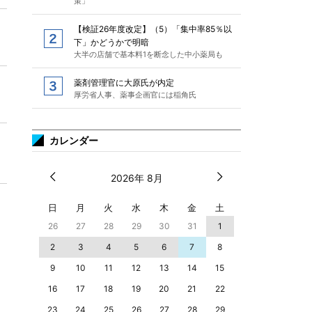
策」
【検証26年度改定】（5）「集中率85％以
下」かどうかで明暗
大半の店舗で基本料1を断念した中小薬局も
薬剤管理官に大原氏が内定
厚労省人事、薬事企画官には稲角氏
カレンダー
2026年 8月
日
月
火
水
木
金
土
26
27
28
29
30
31
1
2
3
4
5
6
7
8
9
10
11
12
13
14
15
16
17
18
19
20
21
22
23
24
25
26
27
28
29