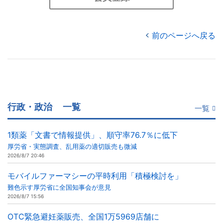
前のページへ戻る
行政・政治
一覧
一覧
1類薬「文書で情報提供」、順守率76.7％に低下
厚労省・実態調査、乱用薬の適切販売も微減
2026/8/7 20:46
モバイルファーマシーの平時利用「積極検討を」
難色示す厚労省に全国知事会が意見
2026/8/7 15:56
OTC緊急避妊薬販売、全国1万5969店舗に