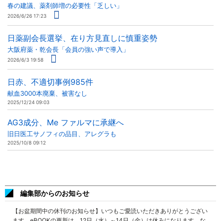
春の建議、薬剤師増の必要性「乏しい」
2026/6/26 17:23
日薬副会長選挙、在り方見直しに慎重姿勢
大阪府薬・乾会長「会員の強い声で導入」
2026/6/3 19:58
日赤、不適切事例985件
献血3000本廃棄、被害なし
2025/12/24 09:03
AG3成分、Me ファルマに承継へ
旧日医工サノフィの品目、アレグラも
2025/10/8 09:12
編集部からのお知らせ
【お盆期間中の休刊のお知らせ】いつもご愛読いただきありがとうござい
ます。eBOOKの更新は、12日（水）～14日（金）は休みになります。な