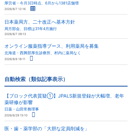
厚労省・今月3日時点、6月から1381店舗増
2026/8/7 12:16
日本薬局方、二十改正へ基本方針
局方部会、目標は31年4月施行
2026/8/7 09:13
オンライン服薬指導ブース、利用薬局を募集
北海道・西興部厚生診療所、村内に薬局なく
2026/8/6 18:11
自動検索（類似記事表示）
【ブロック代表質疑①】JPALS新規登録が大幅増、老年
薬研修が影響
日薬・山田常務理事
2026/6/29 15:10
医・歯・薬学部の「大胆な定員削減を」