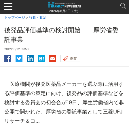
Jump
to
2026年8月8日（土）
navigation
トップページ
>
行政・政治
後発品評価基準の検討開始 厚労省委
託事業
2012/10/22 09:50
保存
医療機関が後発医薬品メーカーを選ぶ際に活用す
る評価基準の策定に向け、後発品の評価基準などを
検討する委員会の初会合が19日、厚生労働省内で非
公開で開かれた。厚労省の委託事業として三菱UFJ
リサーチ＆コ...