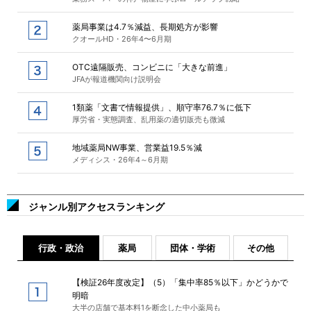
薬局事業は4.7％減益、長期処方が影響
クオールHD・26年4〜6月期
OTC遠隔販売、コンビニに「大きな前進」
JFAが報道機関向け説明会
1類薬「文書で情報提供」、順守率76.7％に低下
厚労省・実態調査、乱用薬の適切販売も微減
地域薬局NW事業、営業益19.5％減
メディシス・26年4～6月期
ジャンル別アクセスランキング
行政・政治
薬局
団体・学術
その他
【検証26年度改定】（5）「集中率85％以下」かどうかで
明暗
大半の店舗で基本料1を断念した中小薬局も