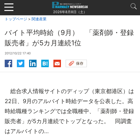
Jump
to
2026年8月8日（土）
navigation
トップページ
>
関連産業
バイト平均時給（9月） 「薬剤師・登録
販売者」が5カ月連続1位
2012/10/22 17:40
保存
総合求人情報サイトのディップ（東京都港区）は
22日、9月のアルバイト時給データを公表した。高
時給職種ランキングでは全職種中、「薬剤師・登録
販売者」が5カ月連続でトップとなった。 同調査
はアルバイトの...