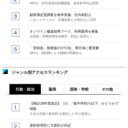
NPhA・26年度改定影響調査、基本料平均は増加
顧客満足度調査を毎年実施、社内表彰も
いまいメディカル 店舗改善と士気向上に活用
オンライン服薬指導ブース、利用薬局を募集
北海道・西興部厚生診療所、村内に薬局なく
「穿刺血」検査薬のOTC化、厚労省に要望書
NPhA、薬剤師による補助の明確化も
ジャンル別アクセスランキング
行政・政治
薬局
団体・学術
その他
【検証26年度改定】（5）「集中率85％以下」かどうかで
明暗
大半の店舗で基本料1を断念した中小薬局も
薬剤管理官に大原氏が内定