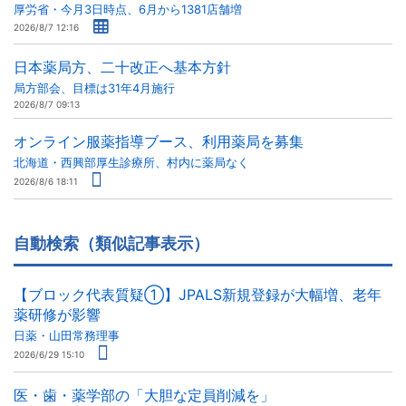
厚労省・今月3日時点、6月から1381店舗増
2026/8/7 12:16
日本薬局方、二十改正へ基本方針
局方部会、目標は31年4月施行
2026/8/7 09:13
オンライン服薬指導ブース、利用薬局を募集
北海道・西興部厚生診療所、村内に薬局なく
2026/8/6 18:11
自動検索（類似記事表示）
【ブロック代表質疑①】JPALS新規登録が大幅増、老年
薬研修が影響
日薬・山田常務理事
2026/6/29 15:10
医・歯・薬学部の「大胆な定員削減を」