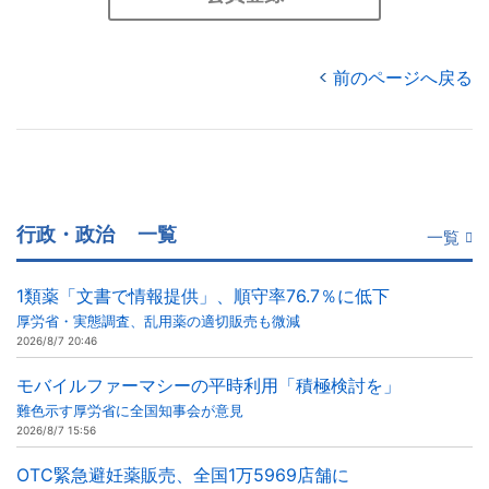
前のページへ戻る
行政・政治
一覧
一覧
1類薬「文書で情報提供」、順守率76.7％に低下
厚労省・実態調査、乱用薬の適切販売も微減
2026/8/7 20:46
モバイルファーマシーの平時利用「積極検討を」
難色示す厚労省に全国知事会が意見
2026/8/7 15:56
OTC緊急避妊薬販売、全国1万5969店舗に