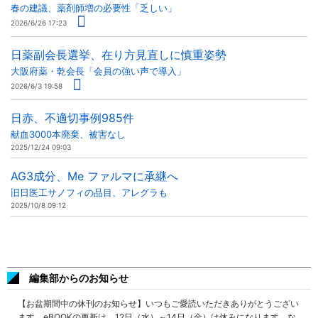
春の建議、薬剤師増の必要性「乏しい」
2026/6/26 17:23
日薬副会長選挙、在り方見直しに慎重姿勢
大阪府薬・乾会長「会員の強い声で導入」
2026/6/3 19:58
日赤、不適切事例985件
献血3000本廃棄、被害なし
2025/12/24 09:03
AG3成分、Me ファルマに承継へ
旧日医工サノフィの品目、アレグラも
2025/10/8 09:12
編集部からのお知らせ
【お盆期間中の休刊のお知らせ】いつもご愛読いただきありがとうござい
ます。eBOOKの更新は、12日（水）～14日（金）は休みになります。な