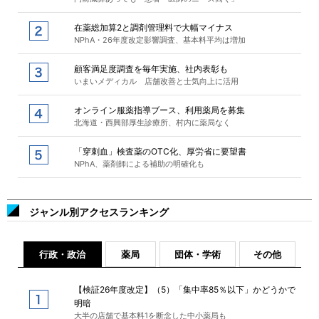
在薬総加算2と調剤管理料で大幅マイナス
NPhA・26年度改定影響調査、基本料平均は増加
顧客満足度調査を毎年実施、社内表彰も
いまいメディカル 店舗改善と士気向上に活用
オンライン服薬指導ブース、利用薬局を募集
北海道・西興部厚生診療所、村内に薬局なく
「穿刺血」検査薬のOTC化、厚労省に要望書
NPhA、薬剤師による補助の明確化も
ジャンル別アクセスランキング
行政・政治
薬局
団体・学術
その他
【検証26年度改定】（5）「集中率85％以下」かどうかで
明暗
大半の店舗で基本料1を断念した中小薬局も