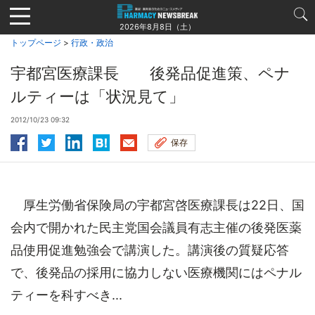
Jump
to
2026年8月8日（土）
navigation
トップページ
>
行政・政治
宇都宮医療課長 後発品促進策、ペナ
ルティーは「状況見て」
2012/10/23 09:32
保存
厚生労働省保険局の宇都宮啓医療課長は22日、国
会内で開かれた民主党国会議員有志主催の後発医薬
品使用促進勉強会で講演した。講演後の質疑応答
で、後発品の採用に協力しない医療機関にはペナル
ティーを科すべき...