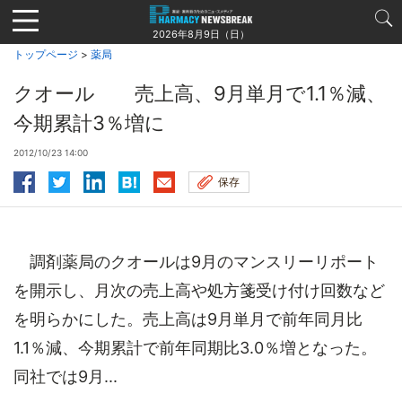
Jump
to
2026年8月9日（日）
navigation
トップページ
>
薬局
クオール 売上高、9月単月で1.1％減、
今期累計3％増に
2012/10/23 14:00
保存
調剤薬局のクオールは9月のマンスリーリポート
を開示し、月次の売上高や処方箋受け付け回数など
を明らかにした。売上高は9月単月で前年同月比
1.1％減、今期累計で前年同期比3.0％増となった。
同社では9月...