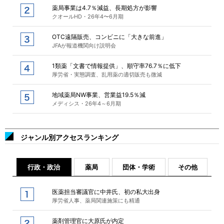
薬局事業は4.7％減益、長期処方が影響
クオールHD・26年4〜6月期
OTC遠隔販売、コンビニに「大きな前進」
JFAが報道機関向け説明会
1類薬「文書で情報提供」、順守率76.7％に低下
厚労省・実態調査、乱用薬の適切販売も微減
地域薬局NW事業、営業益19.5％減
メディシス・26年4～6月期
ジャンル別アクセスランキング
行政・政治
薬局
団体・学術
その他
医薬担当審議官に中井氏、初の私大出身
厚労省人事、薬局関連施策にも精通
薬剤管理官に大原氏が内定