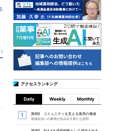
る
アクセスランキング
Daily
Weekly
Monthly
第8回 コミュニティを支える薬局の価値
地域自治への参画が生み出す新たな役割
第9回 M＆Aを成長戦略として成功させる