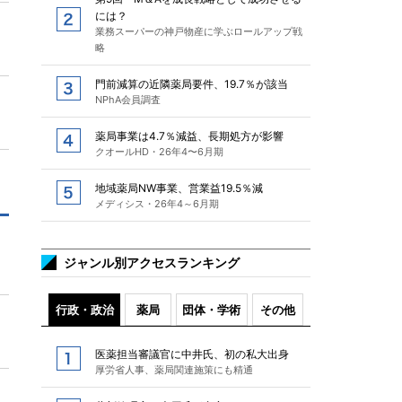
には？
業務スーパーの神戸物産に学ぶロールアップ戦
略
門前減算の近隣薬局要件、19.7％が該当
NPhA会員調査
薬局事業は4.7％減益、長期処方が影響
クオールHD・26年4〜6月期
地域薬局NW事業、営業益19.5％減
メディシス・26年4～6月期
ジャンル別アクセスランキング
行政・政治
薬局
団体・学術
その他
医薬担当審議官に中井氏、初の私大出身
厚労省人事、薬局関連施策にも精通