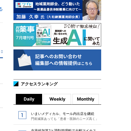
る
アクセスランキング
Daily
Weekly
Monthly
いまいメディカル、モール内出店を継続
門前減算あっても「患者・医師のニーズ高く」
在薬総加算2と調剤管理料で大幅マイナス