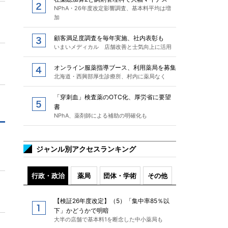
NPhA・26年度改定影響調査、基本料平均は増
加
顧客満足度調査を毎年実施、社内表彰も
いまいメディカル 店舗改善と士気向上に活用
オンライン服薬指導ブース、利用薬局を募集
北海道・西興部厚生診療所、村内に薬局なく
「穿刺血」検査薬のOTC化、厚労省に要望
書
NPhA、薬剤師による補助の明確化も
ジャンル別アクセスランキング
行政・政治
薬局
団体・学術
その他
【検証26年度改定】（5）「集中率85％以
下」かどうかで明暗
大半の店舗で基本料1を断念した中小薬局も