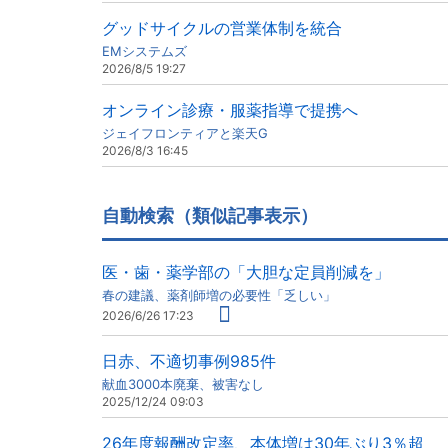
グッドサイクルの営業体制を統合
EMシステムズ
2026/8/5 19:27
オンライン診療・服薬指導で提携へ
ジェイフロンティアと楽天G
2026/8/3 16:45
自動検索（類似記事表示）
医・歯・薬学部の「大胆な定員削減を」
春の建議、薬剤師増の必要性「乏しい」
2026/6/26 17:23
日赤、不適切事例985件
献血3000本廃棄、被害なし
2025/12/24 09:03
26年度報酬改定率、本体増は30年ぶり3％超