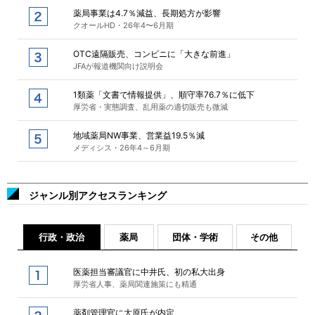
薬局事業は4.7％減益、長期処方が影響
クオールHD・26年4〜6月期
OTC遠隔販売、コンビニに「大きな前進」
JFAが報道機関向け説明会
1類薬「文書で情報提供」、順守率76.7％に低下
厚労省・実態調査、乱用薬の適切販売も微減
地域薬局NW事業、営業益19.5％減
メディシス・26年4～6月期
ジャンル別アクセスランキング
行政・政治
薬局
団体・学術
その他
医薬担当審議官に中井氏、初の私大出身
厚労省人事、薬局関連施策にも精通
薬剤管理官に大原氏が内定