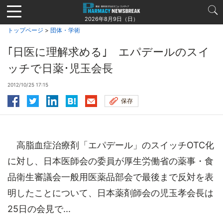
Jump
to
2026年8月9日（日）
navigation
トップページ
>
団体・学術
｢日医に理解求める｣ エパデールのスイ
ッチで日薬･児玉会長
2012/10/25 17:15
保存
高脂血症治療剤「エパデール」のスイッチOTC化
に対し、日本医師会の委員が厚生労働省の薬事・食
品衛生審議会一般用医薬品部会で最後まで反対を表
明したことについて、日本薬剤師会の児玉孝会長は
25日の会見で...