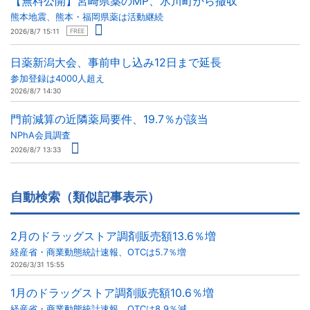
【無料公開】宮崎県薬のMP、氷川町から撤収
熊本地震、熊本・福岡県薬は活動継続
2026/8/7 15:11
FREE
日薬新潟大会、事前申し込み12日まで延長
参加登録は4000人超え
2026/8/7 14:30
門前減算の近隣薬局要件、19.7％が該当
NPhA会員調査
2026/8/7 13:33
自動検索（類似記事表示）
2月のドラッグストア調剤販売額13.6％増
経産省・商業動態統計速報、OTCは5.7％増
2026/3/31 15:55
1月のドラッグストア調剤販売額10.6％増
経産省・商業動態統計速報、OTCは8.9％減