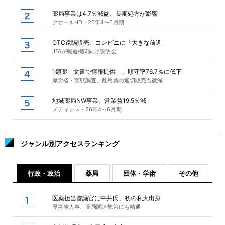
薬局事業は4.7％減益、長期処方が影響
クオールHD・26年4〜6月期
OTC遠隔販売、コンビニに「大きな前進」
JFAが報道機関向け説明会
1類薬「文書で情報提供」、順守率76.7％に低下
厚労省・実態調査、乱用薬の適切販売も微減
地域薬局NW事業、営業益19.5％減
メディシス・26年4～6月期
ジャンル別アクセスランキング
行政・政治
薬局
団体・学術
その他
医薬担当審議官に中井氏、初の私大出身
厚労省人事、薬局関連施策にも精通