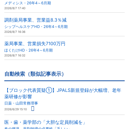
メディシス・26年4～6月期
2026/8/7 17:40
調剤薬局事業、営業益8.3％減
シップヘルスケアHD・26年4～6月期
2026/8/7 16:36
薬局事業、営業損失7100万円
ほくたけHD・26年4～6月期
2026/8/7 16:32
自動検索（類似記事表示）
【ブロック代表質疑①】JPALS新規登録が大幅増、老年
薬研修が影響
日薬・山田常務理事
2026/6/29 15:10
医・歯・薬学部の「大胆な定員削減を」
春の建議、薬剤師増の必要性「乏しい」