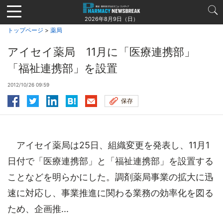
Jump
to
2026年8月9日（日）
navigation
トップページ
>
薬局
アイセイ薬局 11月に「医療連携部」
「福祉連携部」を設置
2012/10/26 09:59
保存
アイセイ薬局は25日、組織変更を発表し、11月1
日付で「医療連携部」と「福祉連携部」を設置する
ことなどを明らかにした。調剤薬局事業の拡大に迅
速に対応し、事業推進に関わる業務の効率化を図る
ため、企画推...