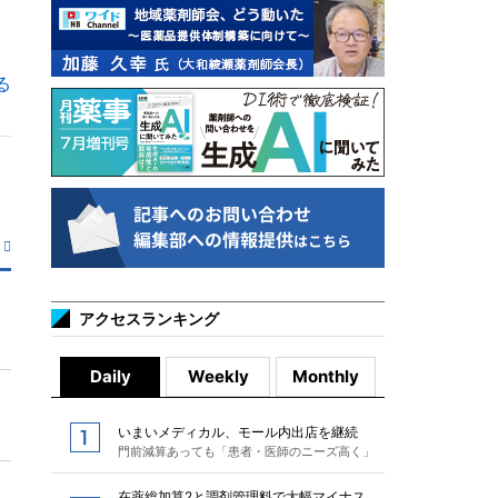
る
アクセスランキング
Daily
Weekly
Monthly
いまいメディカル、モール内出店を継続
門前減算あっても「患者・医師のニーズ高く」
在薬総加算2と調剤管理料で大幅マイナス