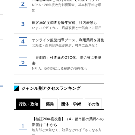
NPhA・26年度改定影響調査、基本料平均は増
加
顧客満足度調査を毎年実施、社内表彰も
いまいメディカル 店舗改善と士気向上に活用
オンライン服薬指導ブース、利用薬局を募集
北海道・西興部厚生診療所、村内に薬局なく
「穿刺血」検査薬のOTC化、厚労省に要望
書
NPhA、薬剤師による補助の明確化も
ジャンル別アクセスランキング
行政・政治
薬局
団体・学術
その他
【検証26年度改定】（4）都市部の薬局への
影響はこれから
地方部と大差なく、効果なければ「さらなる方