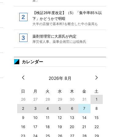
策」
【検証26年度改定】（5）「集中率85％以
下」かどうかで明暗
大半の店舗で基本料1を断念した中小薬局も
薬剤管理官に大原氏が内定
厚労省人事、薬事企画官には稲角氏
カレンダー
2026年 8月
日
月
火
水
木
金
土
26
27
28
29
30
31
1
2
3
4
5
6
7
8
9
10
11
12
13
14
15
16
17
18
19
20
21
22
23
24
25
26
27
28
29