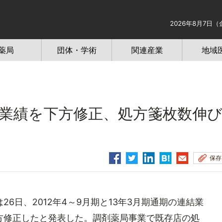
2026年8月7日（
薬局
団体・学術
関連産業
地域
業績を下方修正、処方箋枚数伸
保存
日、2012年4～9月期と13年3月期通期の連結業
方修正したと発表した。調剤薬局事業で既存店の処