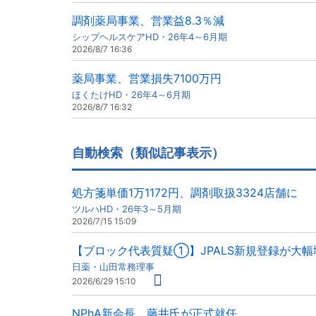
調剤薬局事業、営業益8.3％減
シップヘルスケアHD・26年4～6月期
2026/8/7 16:36
薬局事業、営業損失7100万円
ほくたけHD・26年4～6月期
2026/8/7 16:32
自動検索（類似記事表示）
処方箋単価1万1172円、調剤取扱3324店舗に
ツルハHD・26年3～5月期
2026/7/15 15:09
【ブロック代表質疑①】JPALS新規登録が大
日薬・山田常務理事
2026/6/29 15:10
NPhA新会長、藤井氏が正式就任