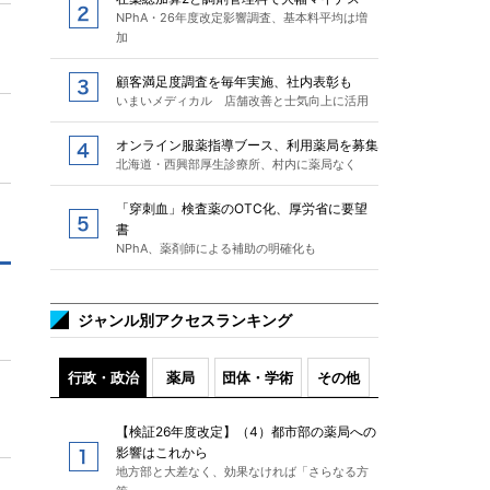
NPhA・26年度改定影響調査、基本料平均は増
加
顧客満足度調査を毎年実施、社内表彰も
いまいメディカル 店舗改善と士気向上に活用
オンライン服薬指導ブース、利用薬局を募集
北海道・西興部厚生診療所、村内に薬局なく
「穿刺血」検査薬のOTC化、厚労省に要望
書
NPhA、薬剤師による補助の明確化も
ジャンル別アクセスランキング
行政・政治
薬局
団体・学術
その他
【検証26年度改定】（4）都市部の薬局への
影響はこれから
地方部と大差なく、効果なければ「さらなる方