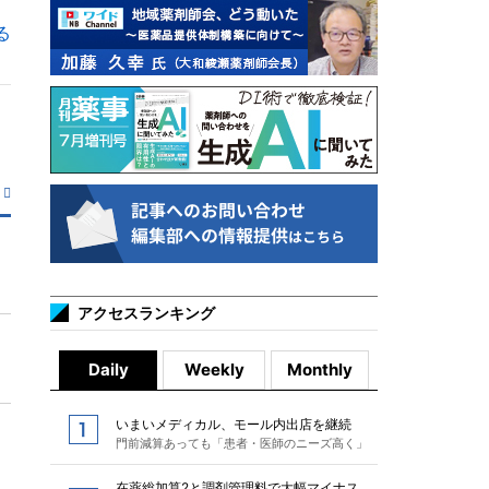
る
アクセスランキング
Daily
Weekly
Monthly
いまいメディカル、モール内出店を継続
門前減算あっても「患者・医師のニーズ高く」
在薬総加算2と調剤管理料で大幅マイナス