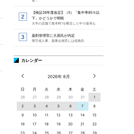
策」
【検証26年度改定】（5）「集中率85％以
下」かどうかで明暗
大半の店舗で基本料1を断念した中小薬局も
薬剤管理官に大原氏が内定
厚労省人事、薬事企画官には稲角氏
カレンダー
2026年 8月
日
月
火
水
木
金
土
26
27
28
29
30
31
1
2
3
4
5
6
7
8
9
10
11
12
13
14
15
16
17
18
19
20
21
22
23
24
25
26
27
28
29