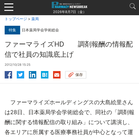
Jump
to
2026年8月7日（金）
navigation
トップページ
>
薬局
特集
日本薬局学会学術総会
ファーマライズHD 調剤報酬の情報配
信で社員の知識底上げ
2012/10/28 15:25
保存
ファーマライズホールディングスの大島絵里さん
は28日、日本薬局学会学術総会で、同社の「調剤報
酬に関する情報配信の取り組み」について講演し、
各エリアに所属する医療事務社員が中心となって運