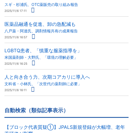
スギ・杉浦氏、OTC薬販売の取り組み報告
2025/11/6 17:11
医薬品融通を促進、卸の急配減も
八戸薬・阿達氏、調剤情報共有の成果報告
2025/11/6 16:57
LGBTQ患者、「慎重な服薬指導を」
米国薬剤師・大野氏、「環境の理解必要」
2025/11/6 16:25
人と向き合う力、次期コアカリに導入へ
文科省・小林氏、「次世代の薬剤師に必要」
2025/11/6 16:11
自動検索（類似記事表示）
【ブロック代表質疑①】JPALS新規登録が大幅増、老年