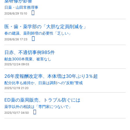
薬研修が影響
日薬・山田常務理事
2026/6/29 15:10
医・歯・薬学部の「大胆な定員削減を」
春の建議、薬剤師増の必要性「乏しい」
2026/6/26 17:23
日赤、不適切事例985件
献血3000本廃棄、被害なし
2025/12/24 09:03
26年度報酬改定率、本体増は30年ぶり3％超
配分比率も維持か、日薬は調剤への“反動”警戒
2025/12/19 21:20
ED薬の薬局販売、トラブル防ぐには
薬学以外の相談は「専門家につないで」
2025/10/17 04:50