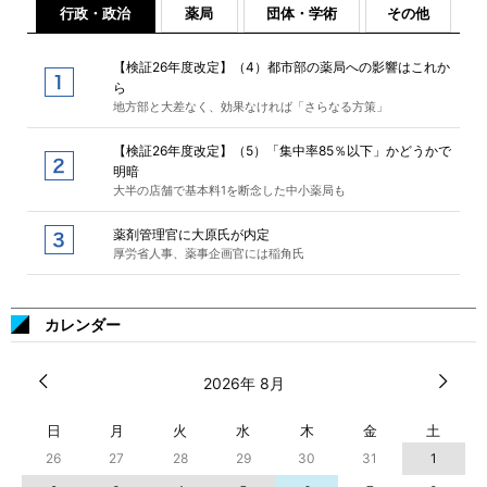
行政・政治
薬局
団体・学術
その他
【検証26年度改定】（4）都市部の薬局への影響はこれか
ら
地方部と大差なく、効果なければ「さらなる方策」
【検証26年度改定】（5）「集中率85％以下」かどうかで
明暗
大半の店舗で基本料1を断念した中小薬局も
薬剤管理官に大原氏が内定
厚労省人事、薬事企画官には稲角氏
カレンダー
2026年 8月
日
月
火
水
木
金
土
26
27
28
29
30
31
1