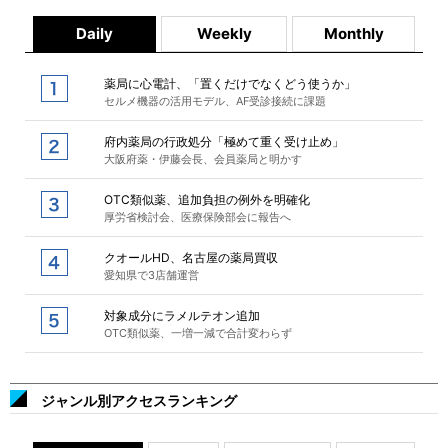
Daily
Weekly
Monthly
薬局に心電計、「置くだけでなくどう使うか」
セルメ機器の活用モデル、AF受診接続に課題
府内薬局の行政処分「極めて重く受け止め」
大阪府薬・伊藤会長、会員薬局と明かす
OTC類似薬、追加負担の例外を明確化
厚労省検討会、医療保険部会に報告へ
クオールHD、名古屋の薬局買収
愛知県で3店舗運営
対象成分にラメルテオン追加
OTC類似薬、一増一減で合計変わらず
ジャンル別アクセスランキング