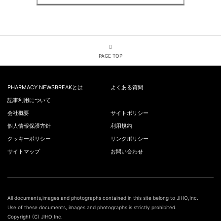
PAGE TOP
PHARMACY NEWSBREAKとは
よくある質問
記事利用について
会社概要
サイトポリシー
個人情報保護方針
利用規約
クッキーポリシー
リンクポリシー
サイトマップ
お問い合わせ
All documents,images and photographs contained in this site belong to JIHO,Inc.
Use of these documents, images and photographs is strictly prohibited.
Copyright (C) JIHO,Inc.