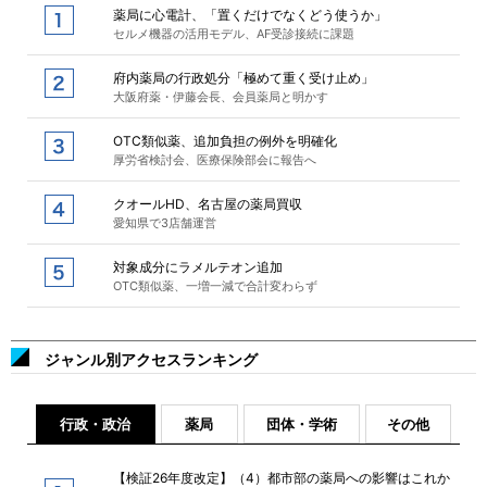
薬局に心電計、「置くだけでなくどう使うか」
セルメ機器の活用モデル、AF受診接続に課題
府内薬局の行政処分「極めて重く受け止め」
大阪府薬・伊藤会長、会員薬局と明かす
OTC類似薬、追加負担の例外を明確化
厚労省検討会、医療保険部会に報告へ
クオールHD、名古屋の薬局買収
愛知県で3店舗運営
対象成分にラメルテオン追加
OTC類似薬、一増一減で合計変わらず
ジャンル別アクセスランキング
行政・政治
薬局
団体・学術
その他
【検証26年度改定】（4）都市部の薬局への影響はこれか