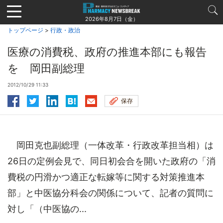
Jump
to
2026年8月7日（金）
navigation
トップページ
>
行政・政治
医療の消費税、政府の推進本部にも報告
を 岡田副総理
2012/10/29 11:33
保存
岡田克也副総理（一体改革・行政改革担当相）は
26日の定例会見で、同日初会合を開いた政府の「消
費税の円滑かつ適正な転嫁等に関する対策推進本
部」と中医協分科会の関係について、記者の質問に
対し「（中医協の...