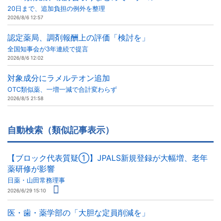
20日まで、追加負担の例外を整理
2026/8/6 12:57
認定薬局、調剤報酬上の評価「検討を」
全国知事会が3年連続で提言
2026/8/6 12:02
対象成分にラメルテオン追加
OTC類似薬、一増一減で合計変わらず
2026/8/5 21:58
自動検索（類似記事表示）
【ブロック代表質疑①】JPALS新規登録が大幅増、老年
薬研修が影響
日薬・山田常務理事
2026/6/29 15:10
医・歯・薬学部の「大胆な定員削減を」