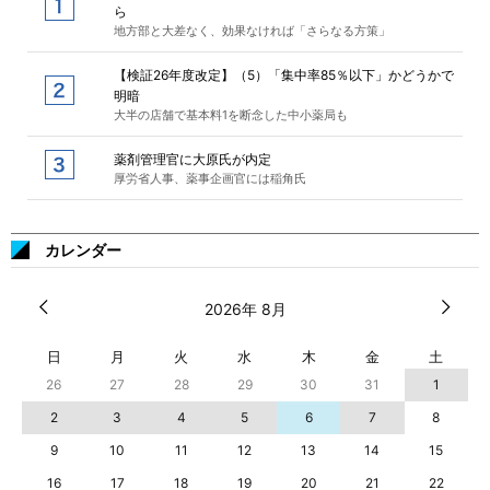
ら
地方部と大差なく、効果なければ「さらなる方策」
【検証26年度改定】（5）「集中率85％以下」かどうかで
明暗
大半の店舗で基本料1を断念した中小薬局も
薬剤管理官に大原氏が内定
厚労省人事、薬事企画官には稲角氏
カレンダー
2026年 8月
日
月
火
水
木
金
土
26
27
28
29
30
31
1
2
3
4
5
6
7
8
9
10
11
12
13
14
15
16
17
18
19
20
21
22