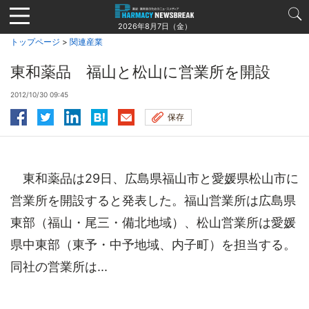
Jump
to
2026年8月7日（金）
navigation
トップページ
>
関連産業
東和薬品 福山と松山に営業所を開設
2012/10/30 09:45
保存
東和薬品は29日、広島県福山市と愛媛県松山市に
営業所を開設すると発表した。福山営業所は広島県
東部（福山・尾三・備北地域）、松山営業所は愛媛
県中東部（東予・中予地域、内子町）を担当する。
同社の営業所は...