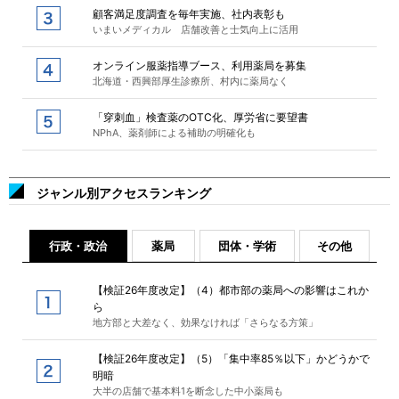
顧客満足度調査を毎年実施、社内表彰も
いまいメディカル 店舗改善と士気向上に活用
オンライン服薬指導ブース、利用薬局を募集
北海道・西興部厚生診療所、村内に薬局なく
「穿刺血」検査薬のOTC化、厚労省に要望書
NPhA、薬剤師による補助の明確化も
ジャンル別アクセスランキング
行政・政治
薬局
団体・学術
その他
【検証26年度改定】（4）都市部の薬局への影響はこれか
ら
地方部と大差なく、効果なければ「さらなる方策」
【検証26年度改定】（5）「集中率85％以下」かどうかで
明暗
大半の店舗で基本料1を断念した中小薬局も