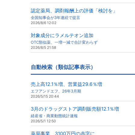
認定薬局、調剤報酬上の評価「検討を」
全国知事会が3年連続で提言
2026/8/6 12:02
対象成分にラメルテオン追加
OTC類似薬、一増一減で合計変わらず
2026/8/5 21:58
自動検索（類似記事表示）
売上高12.1％増、営業益29.6％増
エフアンドエフ、26年3月期
2026/5/15 20:44
3月のドラッグストア調剤販売額12.1％増
経産省・商業動態統計速報
2026/5/1 12:50
薬局事業、3100万円の赤字に