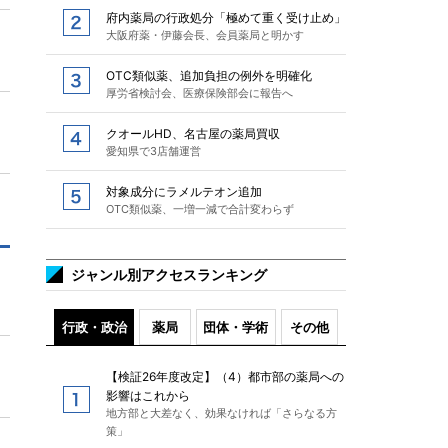
府内薬局の行政処分「極めて重く受け止め」
大阪府薬・伊藤会長、会員薬局と明かす
OTC類似薬、追加負担の例外を明確化
厚労省検討会、医療保険部会に報告へ
クオールHD、名古屋の薬局買収
愛知県で3店舗運営
対象成分にラメルテオン追加
OTC類似薬、一増一減で合計変わらず
ジャンル別アクセスランキング
行政・政治
薬局
団体・学術
その他
【検証26年度改定】（4）都市部の薬局への
影響はこれから
地方部と大差なく、効果なければ「さらなる方
策」