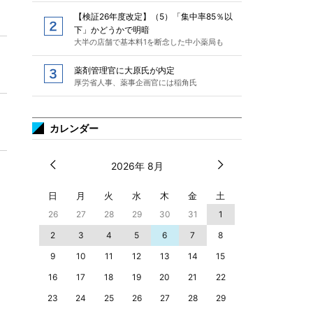
【検証26年度改定】（5）「集中率85％以
下」かどうかで明暗
大半の店舗で基本料1を断念した中小薬局も
薬剤管理官に大原氏が内定
厚労省人事、薬事企画官には稲角氏
カレンダー
2026年 8月
日
月
火
水
木
金
土
26
27
28
29
30
31
1
2
3
4
5
6
7
8
9
10
11
12
13
14
15
16
17
18
19
20
21
22
23
24
25
26
27
28
29