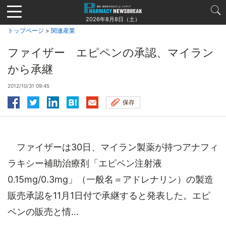
Jump
to
2026年8月8日（土）
navigation
トップページ
>
関連産業
ファイザー エピペンの承認、マイラン
から承継
2012/10/31 09:45
保存
ファイザーは30日、マイラン製薬が持つアナフィ
ラキシー補助治療剤「エピペン注射液
0.15mg/0.3mg」（一般名＝アドレナリン）の製造
販売承認を11月1日付で承継すると発表した。エピ
ペンの販売と情...