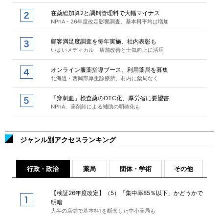
在薬総加算2と調剤管理料で大幅マイナス
NPhA・26年度改定影響調査、基本料平均は増加
顧客満足度調査を毎年実施、社内表彰も
いまいメディカル 店舗改善と士気向上に活用
オンライン服薬指導ブース、利用薬局を募集
北海道・西興部厚生診療所、村内に薬局なく
「穿刺血」検査薬のOTC化、厚労省に要望書
NPhA、薬剤師による補助の明確化も
ジャンル別アクセスランキング
行政・政治
薬局
団体・学術
その他
【検証26年度改定】（5）「集中率85％以下」かどうかで
明暗
大半の店舗で基本料1を断念した中小薬局も