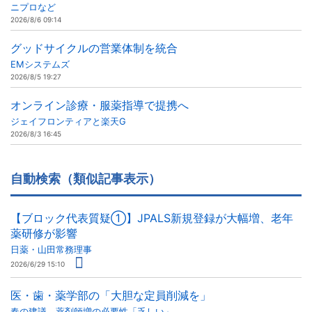
ニプロなど
2026/8/6 09:14
グッドサイクルの営業体制を統合
EMシステムズ
2026/8/5 19:27
オンライン診療・服薬指導で提携へ
ジェイフロンティアと楽天G
2026/8/3 16:45
自動検索（類似記事表示）
【ブロック代表質疑①】JPALS新規登録が大幅増、老年
薬研修が影響
日薬・山田常務理事
2026/6/29 15:10
医・歯・薬学部の「大胆な定員削減を」
春の建議、薬剤師増の必要性「乏しい」