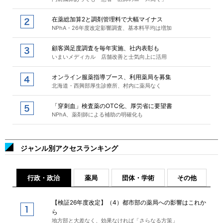
在薬総加算2と調剤管理料で大幅マイナス
NPhA・26年度改定影響調査、基本料平均は増加
顧客満足度調査を毎年実施、社内表彰も
いまいメディカル 店舗改善と士気向上に活用
オンライン服薬指導ブース、利用薬局を募集
北海道・西興部厚生診療所、村内に薬局なく
「穿刺血」検査薬のOTC化、厚労省に要望書
NPhA、薬剤師による補助の明確化も
ジャンル別アクセスランキング
行政・政治
薬局
団体・学術
その他
【検証26年度改定】（4）都市部の薬局への影響はこれか
ら
地方部と大差なく、効果なければ「さらなる方策」