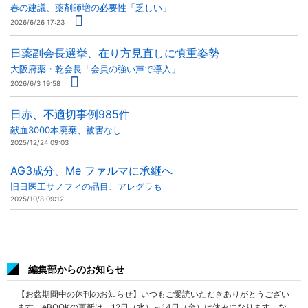
春の建議、薬剤師増の必要性「乏しい」
2026/6/26 17:23
日薬副会長選挙、在り方見直しに慎重姿勢
大阪府薬・乾会長「会員の強い声で導入」
2026/6/3 19:58
日赤、不適切事例985件
献血3000本廃棄、被害なし
2025/12/24 09:03
AG3成分、Me ファルマに承継へ
旧日医工サノフィの品目、アレグラも
2025/10/8 09:12
編集部からのお知らせ
【お盆期間中の休刊のお知らせ】いつもご愛読いただきありがとうござい
ます。eBOOKの更新は、12日（水）～14日（金）は休みになります。な