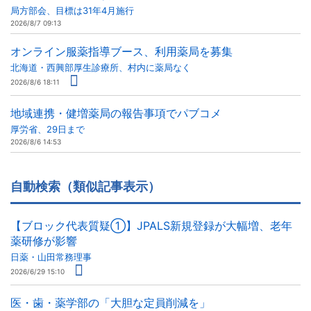
局方部会、目標は31年4月施行
2026/8/7 09:13
オンライン服薬指導ブース、利用薬局を募集
北海道・西興部厚生診療所、村内に薬局なく
2026/8/6 18:11
地域連携・健増薬局の報告事項でパブコメ
厚労省、29日まで
2026/8/6 14:53
自動検索（類似記事表示）
【ブロック代表質疑①】JPALS新規登録が大幅増、老年
薬研修が影響
日薬・山田常務理事
2026/6/29 15:10
医・歯・薬学部の「大胆な定員削減を」