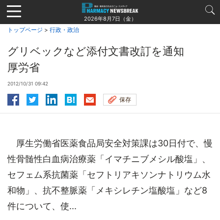
Jump
to
2026年8月7日（金）
navigation
トップページ
>
行政・政治
グリベックなど添付文書改訂を通知
厚労省
2012/10/31 09:42
保存
厚生労働省医薬食品局安全対策課は30日付で、慢
性骨髄性白血病治療薬「イマチニブメシル酸塩」、
セフェム系抗菌薬「セフトリアキソンナトリウム水
和物」、抗不整脈薬「メキシレチン塩酸塩」など8
件について、使...