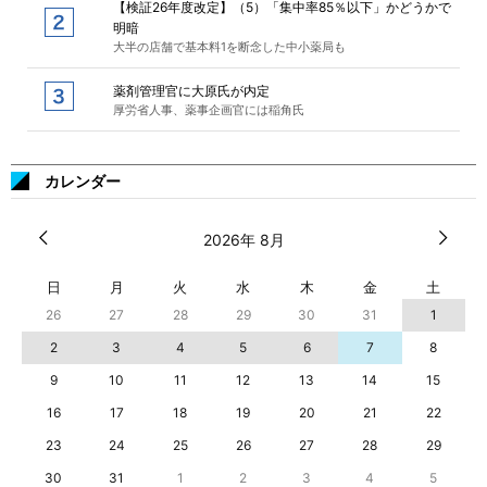
【検証26年度改定】（5）「集中率85％以下」かどうかで
明暗
大半の店舗で基本料1を断念した中小薬局も
薬剤管理官に大原氏が内定
厚労省人事、薬事企画官には稲角氏
カレンダー
2026年 8月
日
月
火
水
木
金
土
26
27
28
29
30
31
1
2
3
4
5
6
7
8
9
10
11
12
13
14
15
16
17
18
19
20
21
22
23
24
25
26
27
28
29
30
31
1
2
3
4
5