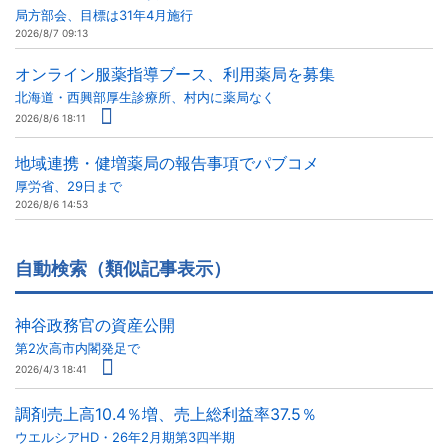
局方部会、目標は31年4月施行
2026/8/7 09:13
オンライン服薬指導ブース、利用薬局を募集
北海道・西興部厚生診療所、村内に薬局なく
2026/8/6 18:11
地域連携・健増薬局の報告事項でパブコメ
厚労省、29日まで
2026/8/6 14:53
自動検索（類似記事表示）
神谷政務官の資産公開
第2次高市内閣発足で
2026/4/3 18:41
調剤売上高10.4％増、売上総利益率37.5％
ウエルシアHD・26年2月期第3四半期