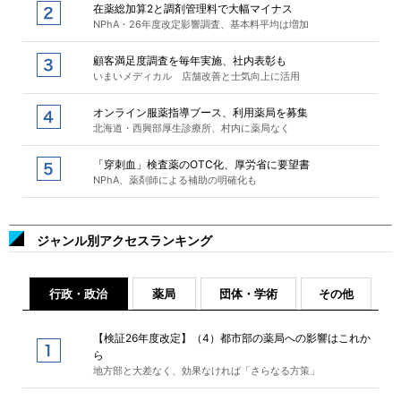
在薬総加算2と調剤管理料で大幅マイナス
NPhA・26年度改定影響調査、基本料平均は増加
顧客満足度調査を毎年実施、社内表彰も
いまいメディカル 店舗改善と士気向上に活用
オンライン服薬指導ブース、利用薬局を募集
北海道・西興部厚生診療所、村内に薬局なく
「穿刺血」検査薬のOTC化、厚労省に要望書
NPhA、薬剤師による補助の明確化も
ジャンル別アクセスランキング
行政・政治
薬局
団体・学術
その他
【検証26年度改定】（4）都市部の薬局への影響はこれか
ら
地方部と大差なく、効果なければ「さらなる方策」