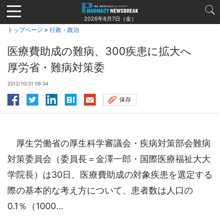
Jump
to
2026年8月7日（金）
navigation
トップページ
>
行政・政治
医療費助成の難病、300疾患に拡大へ
厚労省・難病対策委
2012/10/31 09:34
保存
厚生労働省の厚生科学審議会・疾病対策部会難病
対策委員会（委員長＝金澤一郎・国際医療福祉大大
学院長）は30日、医療費助成の対象疾患を選定する
際の基本的な考え方について、患者数は人口の
0.1％（1000...