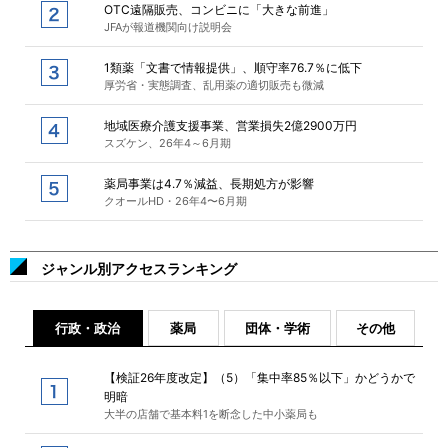
OTC遠隔販売、コンビニに「大きな前進」
JFAが報道機関向け説明会
1類薬「文書で情報提供」、順守率76.7％に低下
厚労省・実態調査、乱用薬の適切販売も微減
地域医療介護支援事業、営業損失2億2900万円
スズケン、26年4～6月期
薬局事業は4.7％減益、長期処方が影響
クオールHD・26年4〜6月期
ジャンル別アクセスランキング
行政・政治
薬局
団体・学術
その他
【検証26年度改定】（5）「集中率85％以下」かどうかで
明暗
大半の店舗で基本料1を断念した中小薬局も