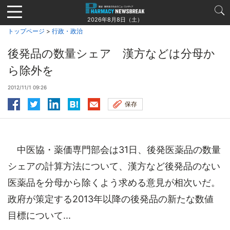
Jump
to
2026年8月8日（土）
navigation
トップページ
>
行政・政治
後発品の数量シェア 漢方などは分母か
ら除外を
2012/11/1 09:26
保存
中医協・薬価専門部会は31日、後発医薬品の数量
シェアの計算方法について、漢方など後発品のない
医薬品を分母から除くよう求める意見が相次いだ。
政府が策定する2013年以降の後発品の新たな数値
目標について...