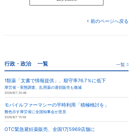
前のページへ戻る
行政・政治
一覧
一覧
1類薬「文書で情報提供」、順守率76.7％に低下
厚労省・実態調査、乱用薬の適切販売も微減
2026/8/7 20:46
モバイルファーマシーの平時利用「積極検討を」
難色示す厚労省に全国知事会が意見
2026/8/7 15:56
OTC緊急避妊薬販売、全国1万5969店舗に