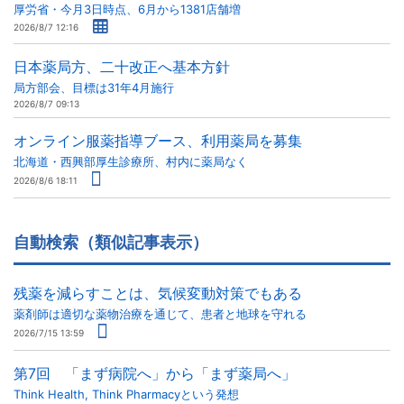
厚労省・今月3日時点、6月から1381店舗増
2026/8/7 12:16
日本薬局方、二十改正へ基本方針
局方部会、目標は31年4月施行
2026/8/7 09:13
オンライン服薬指導ブース、利用薬局を募集
北海道・西興部厚生診療所、村内に薬局なく
2026/8/6 18:11
自動検索（類似記事表示）
残薬を減らすことは、気候変動対策でもある
薬剤師は適切な薬物治療を通じて、患者と地球を守れる
2026/7/15 13:59
第7回 「まず病院へ」から「まず薬局へ」
Think Health, Think Pharmacyという発想