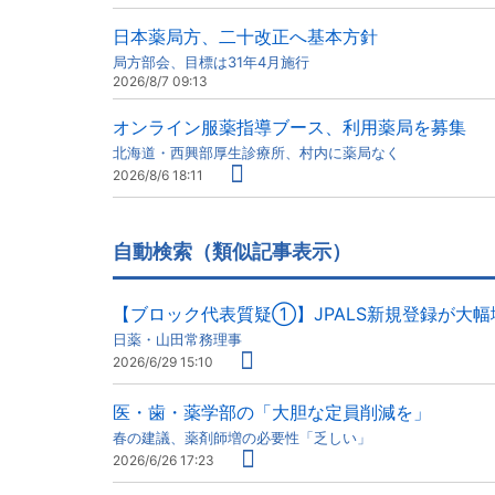
日本薬局方、二十改正へ基本方針
局方部会、目標は31年4月施行
2026/8/7 09:13
オンライン服薬指導ブース、利用薬局を募集
北海道・西興部厚生診療所、村内に薬局なく
2026/8/6 18:11
自動検索（類似記事表示）
【ブロック代表質疑①】JPALS新規登録が大
日薬・山田常務理事
2026/6/29 15:10
医・歯・薬学部の「大胆な定員削減を」
春の建議、薬剤師増の必要性「乏しい」
2026/6/26 17:23