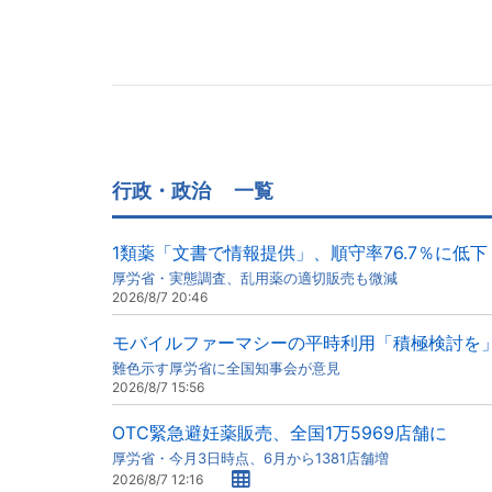
行政・政治
一覧
1類薬「文書で情報提供」、順守率76.7％に低下
厚労省・実態調査、乱用薬の適切販売も微減
2026/8/7 20:46
モバイルファーマシーの平時利用「積極検討を
難色示す厚労省に全国知事会が意見
2026/8/7 15:56
OTC緊急避妊薬販売、全国1万5969店舗に
厚労省・今月3日時点、6月から1381店舗増
2026/8/7 12:16