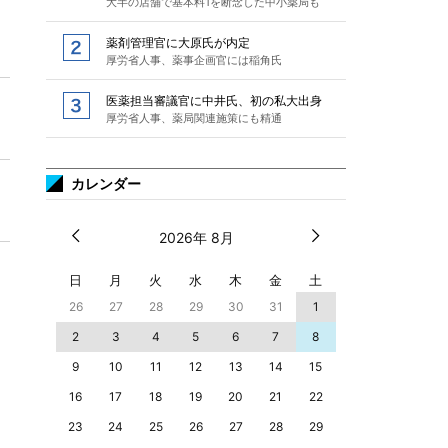
大半の店舗で基本料1を断念した中小薬局も
薬剤管理官に大原氏が内定
厚労省人事、薬事企画官には稲角氏
医薬担当審議官に中井氏、初の私大出身
厚労省人事、薬局関連施策にも精通
カレンダー
2026年 8月
日
月
火
水
木
金
土
26
27
28
29
30
31
1
2
3
4
5
6
7
8
9
10
11
12
13
14
15
16
17
18
19
20
21
22
23
24
25
26
27
28
29