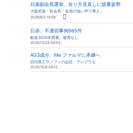
日薬副会長選挙、在り方見直しに慎重姿勢
大阪府薬・乾会長「会員の強い声で導入」
2026/6/3 19:58
日赤、不適切事例985件
献血3000本廃棄、被害なし
2025/12/24 09:03
AG3成分、Me ファルマに承継へ
旧日医工サノフィの品目、アレグラも
2025/10/8 09:12