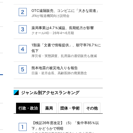
OTC遠隔販売、コンビニに「大きな前進」
JFAが報道機関向け説明会
薬局事業は4.7％減益、長期処方が影響
クオールHD・26年4〜6月期
1類薬「文書で情報提供」、順守率76.7％に
低下
厚労省・実態調査、乱用薬の適切販売も微減
熊本地震の被災地入りを報告
日薬・岩月会長、高齢医師の廃業懸念
ジャンル別アクセスランキング
行政・政治
薬局
団体・学術
その他
【検証26年度改定】（5）「集中率85％以
下」かどうかで明暗