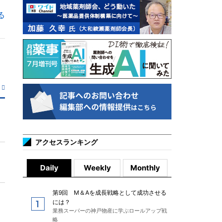
る
アクセスランキング
Daily
Weekly
Monthly
第9回 M＆Aを成長戦略として成功させる
には？
業務スーパーの神戸物産に学ぶロールアップ戦
略