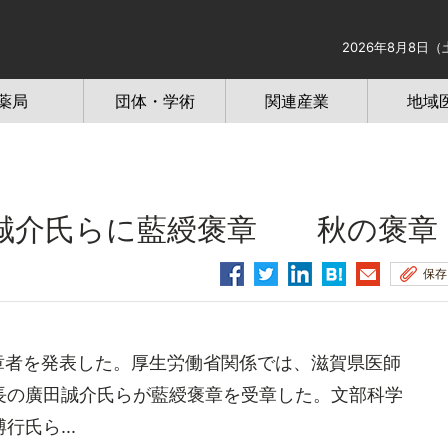
2026年8月8日（
薬局
団体・学術
関連産業
地域
誠介氏らに藍綬褒章 秋の褒章
保存
章者を発表した。厚生労働省関係では、滋賀県医師
長の廣田誠介氏らが藍綬褒章を受章した。文部科学
氏ら...