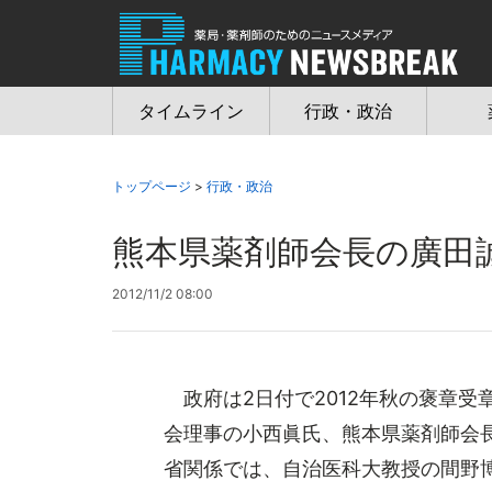
Jump
to
navigation
タイムライン
行政・政治
トップページ
>
行政・政治
熊本県薬剤師会長の廣田
2012/11/2 08:00
政府は2日付で2012年秋の褒章受
会理事の小西眞氏、熊本県薬剤師会
省関係では、自治医科大教授の間野博行