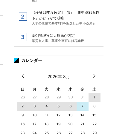
策」
【検証26年度改定】（5）「集中率85％以
下」かどうかで明暗
大半の店舗で基本料1を断念した中小薬局も
薬剤管理官に大原氏が内定
厚労省人事、薬事企画官には稲角氏
カレンダー
2026年 8月
日
月
火
水
木
金
土
26
27
28
29
30
31
1
2
3
4
5
6
7
8
9
10
11
12
13
14
15
16
17
18
19
20
21
22
23
24
25
26
27
28
29