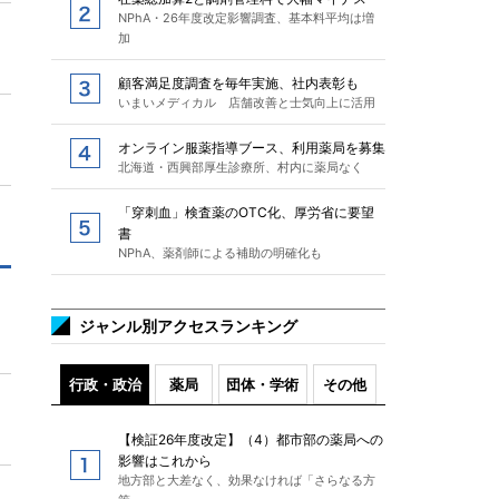
NPhA・26年度改定影響調査、基本料平均は増
加
顧客満足度調査を毎年実施、社内表彰も
いまいメディカル 店舗改善と士気向上に活用
オンライン服薬指導ブース、利用薬局を募集
北海道・西興部厚生診療所、村内に薬局なく
「穿刺血」検査薬のOTC化、厚労省に要望
書
NPhA、薬剤師による補助の明確化も
ジャンル別アクセスランキング
行政・政治
薬局
団体・学術
その他
【検証26年度改定】（4）都市部の薬局への
影響はこれから
地方部と大差なく、効果なければ「さらなる方