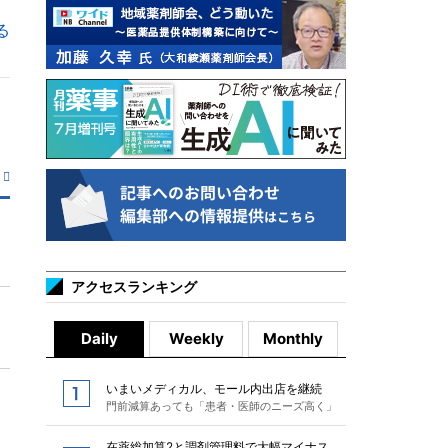
る
アクセスランキング
Daily
Weekly
Monthly
いまいメディカル、モール内出店を継続
門前減算あっても「患者・医師のニーズ高く」
在薬総加算2と調剤管理料で大幅マイナス