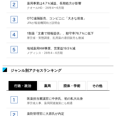
薬局事業は4.7％減益、長期処方が影響
クオールHD・26年4〜6月期
OTC遠隔販売、コンビニに「大きな前進」
JFAが報道機関向け説明会
1類薬「文書で情報提供」、順守率76.7％に低下
厚労省・実態調査、乱用薬の適切販売も微減
地域薬局NW事業、営業益19.5％減
メディシス・26年4～6月期
ジャンル別アクセスランキング
行政・政治
薬局
団体・学術
その他
医薬担当審議官に中井氏、初の私大出身
厚労省人事、薬局関連施策にも精通
薬剤管理官に大原氏が内定