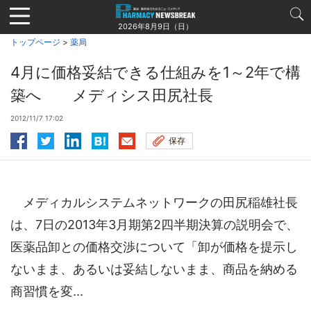
Jump
to
2026年8月9日（日）
navigation
トップページ
>
薬局
4月に価格妥結できる仕組みを1～2年で構
築へ メディシス田尻社長
2012/11/7 17:02
保存
メディカルシステムネットワークの田尻稲雄社長
は、7日の2013年3月期第2四半期決算の説明会で、
医薬品卸との価格交渉について「卸が価格を提示し
ないまま、あるいは妥結しないまま、商品を納める
商習慣を変...