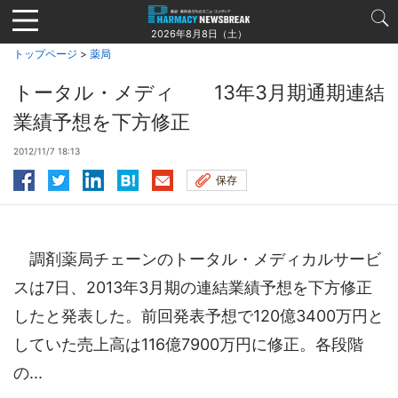
Jump
to
2026年8月8日（土）
navigation
トップページ
>
薬局
トータル・メディ 13年3月期通期連結
業績予想を下方修正
2012/11/7 18:13
保存
調剤薬局チェーンのトータル・メディカルサービ
スは7日、2013年3月期の連結業績予想を下方修正
したと発表した。前回発表予想で120億3400万円と
していた売上高は116億7900万円に修正。各段階
の...