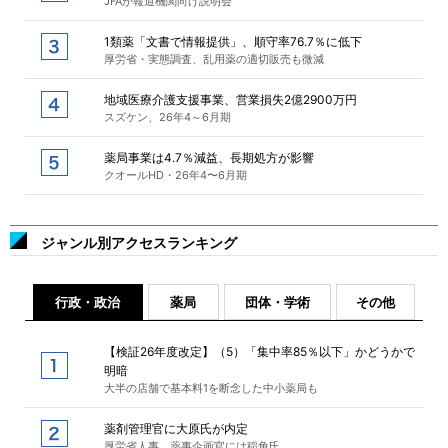
JFAが報道機関向け説明会
1類薬「文書で情報提供」、順守率76.7％に低下
厚労省・実態調査、乱用薬の適切販売も微減
地域医療介護支援事業、営業損失2億2900万円
スズケン、26年4～6月期
薬局事業は4.7％減益、長期処方が影響
クオールHD・26年4〜6月期
ジャンル別アクセスランキング
行政・政治
薬局
団体・学術
その他
【検証26年度改定】（5）「集中率85％以下」かどうかで
明暗
大半の店舗で基本料1を断念した中小薬局も
薬剤管理官に大原氏が内定
厚労省人事、薬事企画官には稲角氏