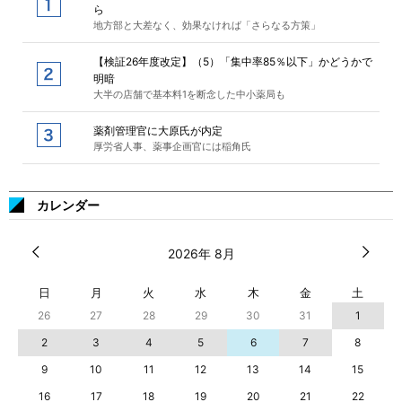
ら
地方部と大差なく、効果なければ「さらなる方策」
【検証26年度改定】（5）「集中率85％以下」かどうかで
明暗
大半の店舗で基本料1を断念した中小薬局も
薬剤管理官に大原氏が内定
厚労省人事、薬事企画官には稲角氏
カレンダー
2026年 8月
日
月
火
水
木
金
土
26
27
28
29
30
31
1
2
3
4
5
6
7
8
9
10
11
12
13
14
15
16
17
18
19
20
21
22