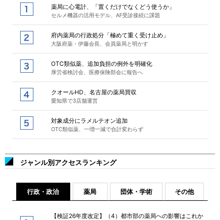
薬局に心電計、「置くだけでなくどう使うか」
セルメ機器の活用モデル、AF受診接続に課題
府内薬局の行政処分「極めて重く受け止め」
大阪府薬・伊藤会長、会員薬局と明かす
OTC類似薬、追加負担の例外を明確化
厚労省検討会、医療保険部会に報告へ
クオールHD、名古屋の薬局買収
愛知県で3店舗運営
対象成分にラメルテオン追加
OTC類似薬、一増一減で合計変わらず
ジャンル別アクセスランキング
行政・政治
薬局
団体・学術
その他
【検証26年度改定】（4）都市部の薬局への影響はこれか