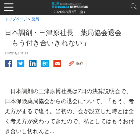
Jump
to
2026年8月7日（金）
navigation
トップページ
>
薬局
日本調剤・三津原社長 薬局協会退会
「もう付き合いきれない」
2012/11/8 11:23
保存
日本調剤の三津原博社長は7日の決算説明会で、
日本保険薬局協会からの退会について、「もう、考
え方がまるで違う。当初の、会が設立した時とは全
く考え方が変わってきたので、私としてはもうお付
き合いし切れんと...