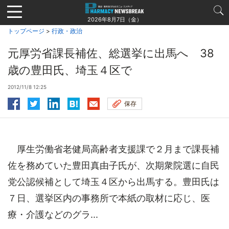
Jump
to
2026年8月7日（金）
navigation
トップページ
>
行政・政治
元厚労省課長補佐、総選挙に出馬へ 38
歳の豊田氏、埼玉４区で
2012/11/8 12:25
保存
厚生労働省老健局高齢者支援課で２月まで課長補
佐を務めていた豊田真由子氏が、次期衆院選に自民
党公認候補として埼玉４区から出馬する。豊田氏は
７日、選挙区内の事務所で本紙の取材に応じ、医
療・介護などのグラ...