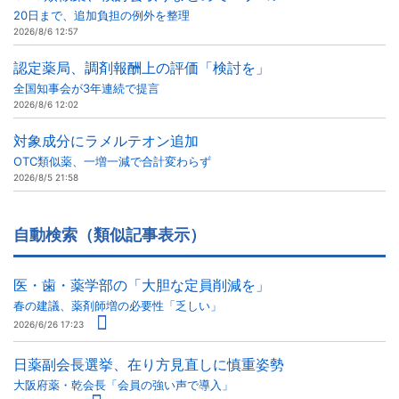
20日まで、追加負担の例外を整理
2026/8/6 12:57
認定薬局、調剤報酬上の評価「検討を」
全国知事会が3年連続で提言
2026/8/6 12:02
対象成分にラメルテオン追加
OTC類似薬、一増一減で合計変わらず
2026/8/5 21:58
自動検索（類似記事表示）
医・歯・薬学部の「大胆な定員削減を」
春の建議、薬剤師増の必要性「乏しい」
2026/6/26 17:23
日薬副会長選挙、在り方見直しに慎重姿勢
大阪府薬・乾会長「会員の強い声で導入」