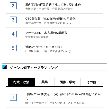
府内薬局の行政処分「極めて重く受け止め」
大阪府薬・伊藤会長、会員薬局と明かす
OTC類似薬、追加負担の例外を明確化
厚労省検討会、医療保険部会に報告へ
クオールHD、名古屋の薬局買収
愛知県で3店舗運営
対象成分にラメルテオン追加
OTC類似薬、一増一減で合計変わらず
ジャンル別アクセスランキング
行政・政治
薬局
団体・学術
その他
【検証26年度改定】（4）都市部の薬局への影響はこれか
ら
地方部と大差なく、効果なければ「さらなる方策」