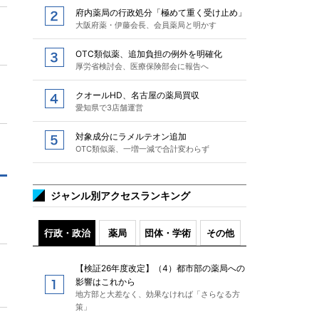
府内薬局の行政処分「極めて重く受け止め」
大阪府薬・伊藤会長、会員薬局と明かす
OTC類似薬、追加負担の例外を明確化
厚労省検討会、医療保険部会に報告へ
クオールHD、名古屋の薬局買収
愛知県で3店舗運営
対象成分にラメルテオン追加
OTC類似薬、一増一減で合計変わらず
ジャンル別アクセスランキング
行政・政治
薬局
団体・学術
その他
【検証26年度改定】（4）都市部の薬局への
影響はこれから
地方部と大差なく、効果なければ「さらなる方
策」