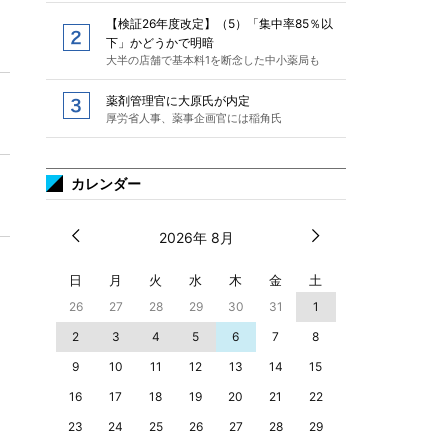
【検証26年度改定】（5）「集中率85％以
下」かどうかで明暗
大半の店舗で基本料1を断念した中小薬局も
薬剤管理官に大原氏が内定
厚労省人事、薬事企画官には稲角氏
カレンダー
2026年 8月
日
月
火
水
木
金
土
26
27
28
29
30
31
1
2
3
4
5
6
7
8
9
10
11
12
13
14
15
16
17
18
19
20
21
22
23
24
25
26
27
28
29