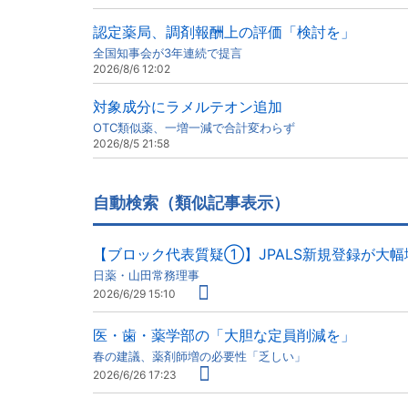
認定薬局、調剤報酬上の評価「検討を」
全国知事会が3年連続で提言
2026/8/6 12:02
対象成分にラメルテオン追加
OTC類似薬、一増一減で合計変わらず
2026/8/5 21:58
自動検索（類似記事表示）
【ブロック代表質疑①】JPALS新規登録が大
日薬・山田常務理事
2026/6/29 15:10
医・歯・薬学部の「大胆な定員削減を」
春の建議、薬剤師増の必要性「乏しい」
2026/6/26 17:23