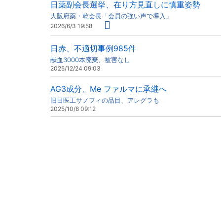
日薬副会長選挙、在り方見直しに慎重姿勢
大阪府薬・乾会長「会員の強い声で導入」
2026/6/3 19:58
日赤、不適切事例985件
献血3000本廃棄、被害なし
2025/12/24 09:03
AG3成分、Me ファルマに承継へ
旧日医工サノフィの品目、アレグラも
2025/10/8 09:12