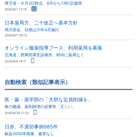
厚労省・今月3日時点、6月から1381店舗増
2026/8/7 12:16
日本薬局方、二十改正へ基本方針
局方部会、目標は31年4月施行
2026/8/7 09:13
オンライン服薬指導ブース、利用薬局を募集
北海道・西興部厚生診療所、村内に薬局なく
2026/8/6 18:11
自動検索（類似記事表示）
医・歯・薬学部の「大胆な定員削減を」
春の建議、薬剤師増の必要性「乏しい」
2026/6/26 17:23
日赤、不適切事例985件
献血3000本廃棄、被害なし