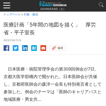
Jump
to
2026年8月8日（土）
navigation
トップページ
>
行政・政治
医療計画「5年間の地図を描く」 厚労
省・平子室長
2012/11/9 11:15
保存
日本医療・病院管理学会の第309回例会が7日、
京都大医学部構内で開かれた。日本医師会が共催
し、京都府医師会の森洋一会長も特別発言者として
参加した。例会のテーマは「医師のキャリアパスと
地域医療・男女共...