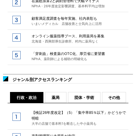
在薬総加算2と調剤管理料で大幅マイナス
NPhA・26年度改定影響調査、基本料平均は増加
顧客満足度調査を毎年実施、社内表彰も
いまいメディカル 店舗改善と士気向上に活用
オンライン服薬指導ブース、利用薬局を募集
北海道・西興部厚生診療所、村内に薬局なく
「穿刺血」検査薬のOTC化、厚労省に要望書
NPhA、薬剤師による補助の明確化も
ジャンル別アクセスランキング
行政・政治
薬局
団体・学術
その他
【検証26年度改定】（5）「集中率85％以下」かどうかで
明暗
大半の店舗で基本料1を断念した中小薬局も
薬剤管理官に大原氏が内定