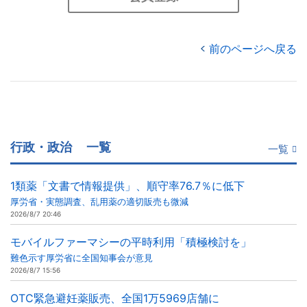
前のページへ戻る
行政・政治
一覧
一覧
1類薬「文書で情報提供」、順守率76.7％に低下
厚労省・実態調査、乱用薬の適切販売も微減
2026/8/7 20:46
モバイルファーマシーの平時利用「積極検討を」
難色示す厚労省に全国知事会が意見
2026/8/7 15:56
OTC緊急避妊薬販売、全国1万5969店舗に