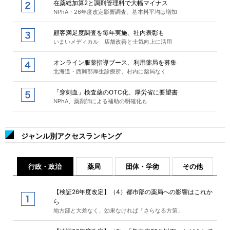
在薬総加算2と調剤管理料で大幅マイナス
NPhA・26年度改定影響調査、基本料平均は増加
顧客満足度調査を毎年実施、社内表彰も
いまいメディカル 店舗改善と士気向上に活用
オンライン服薬指導ブース、利用薬局を募集
北海道・西興部厚生診療所、村内に薬局なく
「穿刺血」検査薬のOTC化、厚労省に要望書
NPhA、薬剤師による補助の明確化も
ジャンル別アクセスランキング
行政・政治
薬局
団体・学術
その他
【検証26年度改定】（4）都市部の薬局への影響はこれか
ら
地方部と大差なく、効果なければ「さらなる方策」