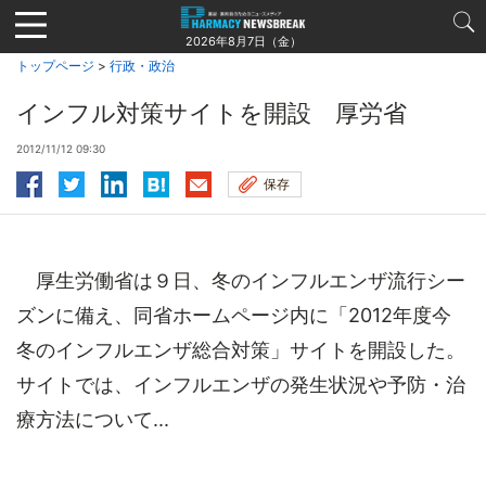
Jump
to
2026年8月7日（金）
navigation
トップページ
>
行政・政治
インフル対策サイトを開設 厚労省
2012/11/12 09:30
保存
厚生労働省は９日、冬のインフルエンザ流行シー
ズンに備え、同省ホームページ内に「2012年度今
冬のインフルエンザ総合対策」サイトを開設した。
サイトでは、インフルエンザの発生状況や予防・治
療方法について...