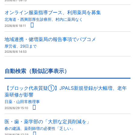
2026/8/7 09:13
オンライン服薬指導ブース、利用薬局を募集
北海道・西興部厚生診療所、村内に薬局なく
2026/8/6 18:11
地域連携・健増薬局の報告事項でパブコメ
厚労省、29日まで
2026/8/6 14:53
自動検索（類似記事表示）
【ブロック代表質疑①】JPALS新規登録が大幅増、老年
薬研修が影響
日薬・山田常務理事
2026/6/29 15:10
医・歯・薬学部の「大胆な定員削減を」
春の建議、薬剤師増の必要性「乏しい」
2026/6/26 17:23