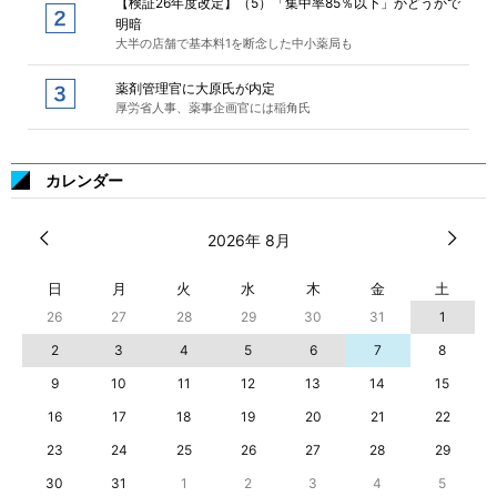
【検証26年度改定】（5）「集中率85％以下」かどうかで
明暗
大半の店舗で基本料1を断念した中小薬局も
薬剤管理官に大原氏が内定
厚労省人事、薬事企画官には稲角氏
カレンダー
2026年 8月
日
月
火
水
木
金
土
26
27
28
29
30
31
1
2
3
4
5
6
7
8
9
10
11
12
13
14
15
16
17
18
19
20
21
22
23
24
25
26
27
28
29
30
31
1
2
3
4
5