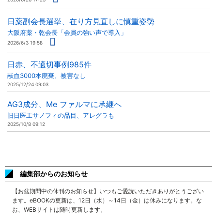
日薬副会長選挙、在り方見直しに慎重姿勢
大阪府薬・乾会長「会員の強い声で導入」
2026/6/3 19:58
日赤、不適切事例985件
献血3000本廃棄、被害なし
2025/12/24 09:03
AG3成分、Me ファルマに承継へ
旧日医工サノフィの品目、アレグラも
2025/10/8 09:12
編集部からのお知らせ
【お盆期間中の休刊のお知らせ】いつもご愛読いただきありがとうござい
ます。eBOOKの更新は、12日（水）～14日（金）は休みになります。な
お、WEBサイトは随時更新します。