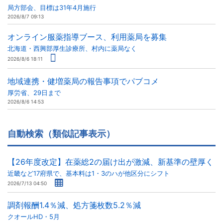
局方部会、目標は31年4月施行
2026/8/7 09:13
オンライン服薬指導ブース、利用薬局を募集
北海道・西興部厚生診療所、村内に薬局なく
2026/8/6 18:11
地域連携・健増薬局の報告事項でパブコメ
厚労省、29日まで
2026/8/6 14:53
自動検索（類似記事表示）
【26年度改定】在薬総2の届け出が激減、新基準の壁厚く
近畿など17府県で、基本料は1・3のハが他区分にシフト
2026/7/13 04:50
調剤報酬1.4％減、処方箋枚数5.2％減
クオールHD・5月