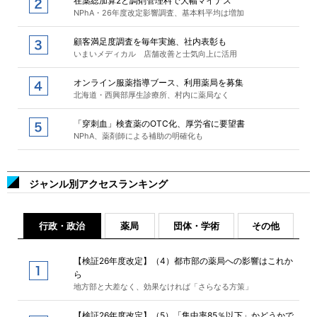
在薬総加算2と調剤管理料で大幅マイナス
NPhA・26年度改定影響調査、基本料平均は増加
顧客満足度調査を毎年実施、社内表彰も
いまいメディカル 店舗改善と士気向上に活用
オンライン服薬指導ブース、利用薬局を募集
北海道・西興部厚生診療所、村内に薬局なく
「穿刺血」検査薬のOTC化、厚労省に要望書
NPhA、薬剤師による補助の明確化も
ジャンル別アクセスランキング
行政・政治
薬局
団体・学術
その他
【検証26年度改定】（4）都市部の薬局への影響はこれか
ら
地方部と大差なく、効果なければ「さらなる方策」
【検証26年度改定】（5）「集中率85％以下」かどうかで