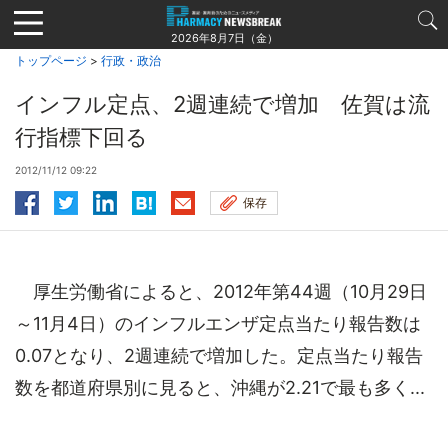
Jump
to
2026年8月7日（金）
navigation
トップページ
>
行政・政治
インフル定点、2週連続で増加 佐賀は流
行指標下回る
2012/11/12 09:22
保存
厚生労働省によると、2012年第44週（10月29日
～11月4日）のインフルエンザ定点当たり報告数は
0.07となり、2週連続で増加した。定点当たり報告
数を都道府県別に見ると、沖縄が2.21で最も多く...