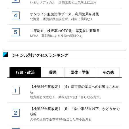
いまいメディカル 店舗改善と士気向上に活用
オンライン服薬指導ブース、利用薬局を募集
北海道・西興部厚生診療所、村内に薬局なく
「穿刺血」検査薬のOTC化、厚労省に要望書
NPhA、薬剤師による補助の明確化も
ジャンル別アクセスランキング
行政・政治
薬局
団体・学術
その他
【検証26年度改定】（4）都市部の薬局への影響はこれか
ら
地方部と大差なく、効果なければ「さらなる方策」
【検証26年度改定】（5）「集中率85％以下」かどうかで
明暗
大半の店舗で基本料1を断念した中小薬局も