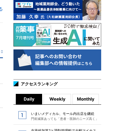
る
アクセスランキング
Daily
Weekly
Monthly
いまいメディカル、モール内出店を継続
門前減算あっても「患者・医師のニーズ高く」
在薬総加算2と調剤管理料で大幅マイナス