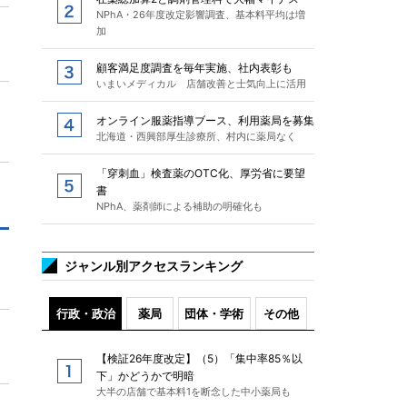
NPhA・26年度改定影響調査、基本料平均は増
加
顧客満足度調査を毎年実施、社内表彰も
いまいメディカル 店舗改善と士気向上に活用
オンライン服薬指導ブース、利用薬局を募集
北海道・西興部厚生診療所、村内に薬局なく
「穿刺血」検査薬のOTC化、厚労省に要望
書
NPhA、薬剤師による補助の明確化も
ジャンル別アクセスランキング
行政・政治
薬局
団体・学術
その他
【検証26年度改定】（5）「集中率85％以
下」かどうかで明暗
大半の店舗で基本料1を断念した中小薬局も