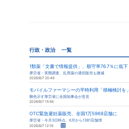
行政・政治
一覧
1類薬「文書で情報提供」、順守率76.7％に低下
厚労省・実態調査、乱用薬の適切販売も微減
2026/8/7 20:46
モバイルファーマシーの平時利用「積極検討を
難色示す厚労省に全国知事会が意見
2026/8/7 15:56
OTC緊急避妊薬販売、全国1万5969店舗に
厚労省・今月3日時点、6月から1381店舗増
2026/8/7 12:16