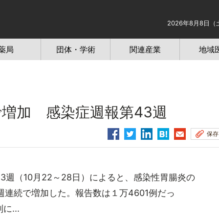
2026年8月8日（
薬局
団体・学術
関連産業
地域
増加 感染症週報第43週
保存
週（10月22～28日）によると、感染性胃腸炎の
週連続で増加した。報告数は１万4601例だっ
...