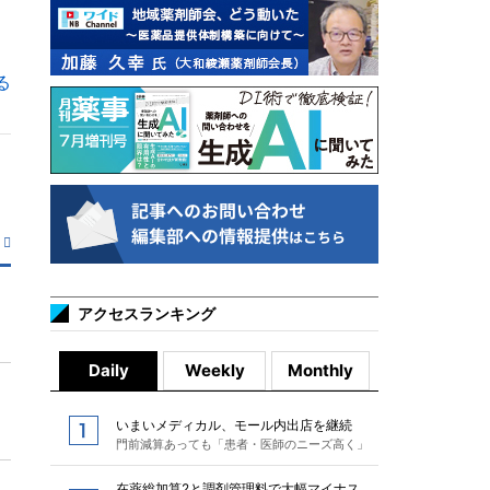
る
アクセスランキング
Daily
Weekly
Monthly
いまいメディカル、モール内出店を継続
門前減算あっても「患者・医師のニーズ高く」
在薬総加算2と調剤管理料で大幅マイナス