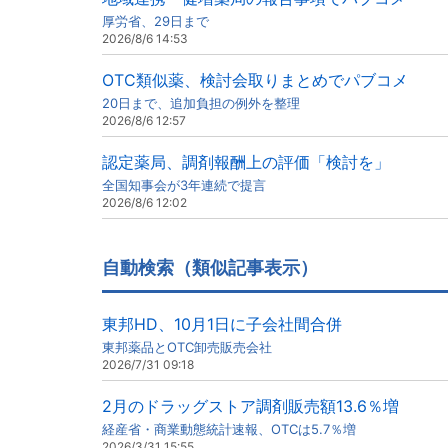
厚労省、29日まで
2026/8/6 14:53
OTC類似薬、検討会取りまとめでパブコメ
20日まで、追加負担の例外を整理
2026/8/6 12:57
認定薬局、調剤報酬上の評価「検討を」
全国知事会が3年連続で提言
2026/8/6 12:02
自動検索（類似記事表示）
東邦HD、10月1日に子会社間合併
東邦薬品とOTC卸売販売会社
2026/7/31 09:18
2月のドラッグストア調剤販売額13.6％増
経産省・商業動態統計速報、OTCは5.7％増
2026/3/31 15:55