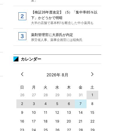
策」
【検証26年度改定】（5）「集中率85％以
下」かどうかで明暗
大半の店舗で基本料1を断念した中小薬局も
薬剤管理官に大原氏が内定
厚労省人事、薬事企画官には稲角氏
カレンダー
2026年 8月
日
月
火
水
木
金
土
26
27
28
29
30
31
1
2
3
4
5
6
7
8
9
10
11
12
13
14
15
16
17
18
19
20
21
22
23
24
25
26
27
28
29