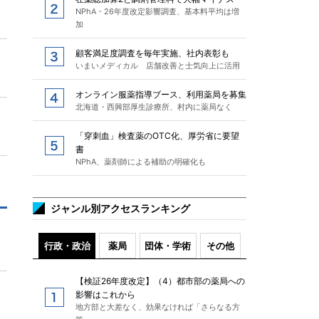
NPhA・26年度改定影響調査、基本料平均は増
加
顧客満足度調査を毎年実施、社内表彰も
いまいメディカル 店舗改善と士気向上に活用
オンライン服薬指導ブース、利用薬局を募集
北海道・西興部厚生診療所、村内に薬局なく
「穿刺血」検査薬のOTC化、厚労省に要望
書
NPhA、薬剤師による補助の明確化も
ジャンル別アクセスランキング
行政・政治
薬局
団体・学術
その他
【検証26年度改定】（4）都市部の薬局への
影響はこれから
地方部と大差なく、効果なければ「さらなる方