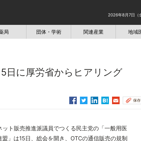
2026年8月7日（
薬局
団体・学術
関連産業
地域
で15日に厚労省からヒアリン
保存
ネット販売推進派議員でつくる民主党の「一般用医
盟」は15日、総会を開き、OTCの通信販売の規制