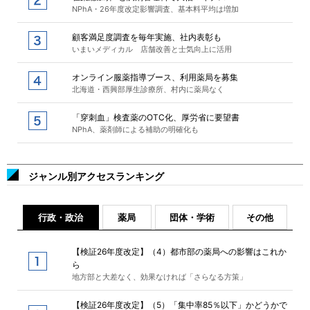
NPhA・26年度改定影響調査、基本料平均は増加
顧客満足度調査を毎年実施、社内表彰も
いまいメディカル 店舗改善と士気向上に活用
オンライン服薬指導ブース、利用薬局を募集
北海道・西興部厚生診療所、村内に薬局なく
「穿刺血」検査薬のOTC化、厚労省に要望書
NPhA、薬剤師による補助の明確化も
ジャンル別アクセスランキング
行政・政治
薬局
団体・学術
その他
【検証26年度改定】（4）都市部の薬局への影響はこれか
ら
地方部と大差なく、効果なければ「さらなる方策」
【検証26年度改定】（5）「集中率85％以下」かどうかで