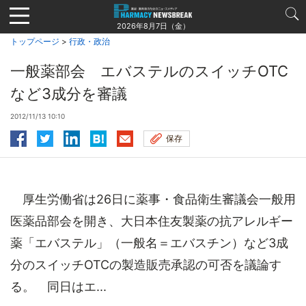
Jump
to
2026年8月7日（金）
navigation
トップページ
>
行政・政治
一般薬部会 エバステルのスイッチOTC
など3成分を審議
2012/11/13 10:10
保存
厚生労働省は26日に薬事・食品衛生審議会一般用
医薬品部会を開き、大日本住友製薬の抗アレルギー
薬「エバステル」（一般名＝エバスチン）など3成
分のスイッチOTCの製造販売承認の可否を議論す
る。 同日はエ...