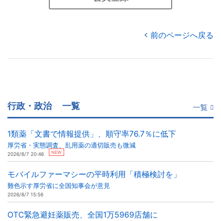
前のページへ戻る
行政・政治
一覧
一覧
1類薬「文書で情報提供」、順守率76.7％に低下
厚労省・実態調査、乱用薬の適切販売も微減
NEW
2026/8/7 20:46
モバイルファーマシーの平時利用「積極検討を」
難色示す厚労省に全国知事会が意見
2026/8/7 15:56
OTC緊急避妊薬販売、全国1万5969店舗に