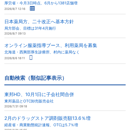
厚労省・今月3日時点、6月から1381店舗増
2026/8/7 12:16
日本薬局方、二十改正へ基本方針
局方部会、目標は31年4月施行
2026/8/7 09:13
オンライン服薬指導ブース、利用薬局を募集
北海道・西興部厚生診療所、村内に薬局なく
2026/8/6 18:11
自動検索（類似記事表示）
東邦HD、10月1日に子会社間合併
東邦薬品とOTC卸売販売会社
2026/7/31 09:18
2月のドラッグストア調剤販売額13.6％増
経産省・商業動態統計速報、OTCは5.7％増