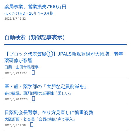
薬局事業、営業損失7100万円
ほくたけHD・26年4～6月期
2026/8/7 16:32
自動検索（類似記事表示）
【ブロック代表質疑①】JPALS新規登録が大幅増、老年
薬研修が影響
日薬・山田常務理事
2026/6/29 15:10
医・歯・薬学部の「大胆な定員削減を」
春の建議、薬剤師増の必要性「乏しい」
2026/6/26 17:23
日薬副会長選挙、在り方見直しに慎重姿勢
大阪府薬・乾会長「会員の強い声で導入」
2026/6/3 19:58