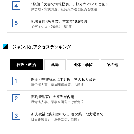
1類薬「文書で情報提供」、順守率76.7％に低下
厚労省・実態調査、乱用薬の適切販売も微減
地域薬局NW事業、営業益19.5％減
メディシス・26年4～6月期
ジャンル別アクセスランキング
行政・政治
薬局
団体・学術
その他
医薬担当審議官に中井氏、初の私大出身
厚労省人事、薬局関連施策にも精通
薬剤管理官に大原氏が内定
厚労省人事、薬事企画官には稲角氏
新人候補に薬剤師10人、春の統一地方選まで
日薬連盟集計「過去にない規模」