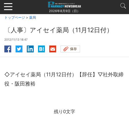
Jump
to
2026年8月9日（日）
navigation
トップページ
>
薬局
〔人事〕アイセイ薬局（11月12日付）
2012/11/13 18:47
保存
◇アイセイ薬局（11月12日付）【辞任】▽社外取締
役・阪田雅裕
残り0文字