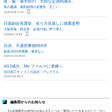
医・歯・薬学部の「大胆な定員削減を」
春の建議、薬剤師増の必要性「乏しい」
2026/6/26 17:23
日薬副会長選挙、在り方見直しに慎重姿勢
大阪府薬・乾会長「会員の強い声で導入」
2026/6/3 19:58
日赤、不適切事例985件
献血3000本廃棄、被害なし
2025/12/24 09:03
AG3成分、Me ファルマに承継へ
旧日医工サノフィの品目、アレグラも
2025/10/8 09:12
編集部からのお知らせ
【お盆期間中の休刊のお知らせ】いつもご愛読いただきありがとうござい