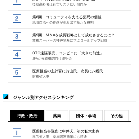
後期高齢者は死亡リスク低い傾向か
第8回 コミュニティを支える薬局の価値
地域自治への参画が生み出す新たな役割
第9回 M＆Aを成長戦略として成功させるには？
業務スーパーの神戸物産に学ぶロールアップ戦略
OTC遠隔販売、コンビニに「大きな前進」
JFAが報道機関向け説明会
医療担当の主計官に片山氏、次長に八幡氏
財務省人事
ジャンル別アクセスランキング
行政・政治
薬局
団体・学術
その他
医薬担当審議官に中井氏、初の私大出身
厚労省人事、薬局関連施策にも精通