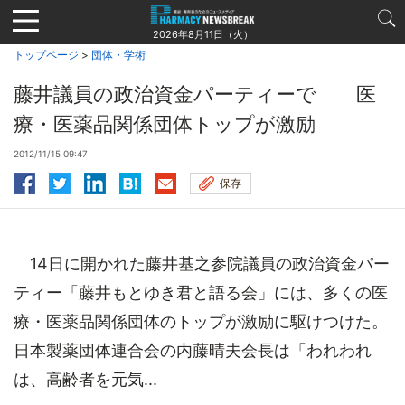
Jump
to
2026年8月11日（火）
navigation
トップページ
>
団体・学術
藤井議員の政治資金パーティーで 医
療・医薬品関係団体トップが激励
2012/11/15 09:47
保存
14日に開かれた藤井基之参院議員の政治資金パー
ティー「藤井もとゆき君と語る会」には、多くの医
療・医薬品関係団体のトップが激励に駆けつけた。
日本製薬団体連合会の内藤晴夫会長は「われわれ
は、高齢者を元気...