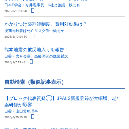
日本F学会・今井理事長 6社と協議、秋にも
2026/8/10 14:56
かかりつけ薬剤師制度、費用対効果は？
後期高齢者は死亡リスク低い傾向か
2026/8/10 04:50
熊本地震の被災地入りを報告
日薬・岩月会長、高齢医師の廃業懸念
2026/8/7 19:48
自動検索（類似記事表示）
【ブロック代表質疑①】JPALS新規登録が大幅増、老年
薬研修が影響
日薬・山田常務理事
2026/6/29 15:10