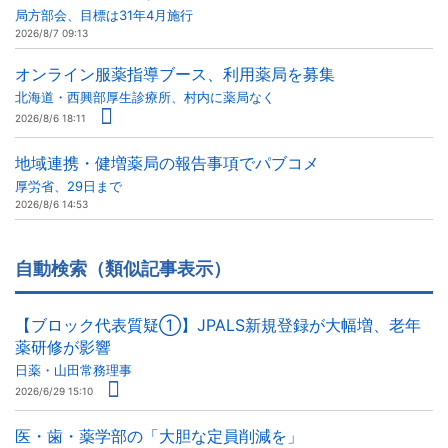
局方部会、目標は31年4月施行
2026/8/7 09:13
オンライン服薬指導ブース、利用薬局を募集
北海道・西興部厚生診療所、村内に薬局なく
2026/8/6 18:11
地域連携・健増薬局の報告事項でパブコメ
厚労省、29日まで
2026/8/6 14:53
自動検索（類似記事表示）
【ブロック代表質疑①】JPALS新規登録が大幅増、老年
薬研修が影響
日薬・山田常務理事
2026/6/29 15:10
医・歯・薬学部の「大胆な定員削減を」