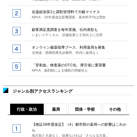
在薬総加算2と調剤管理料で大幅マイナス
NPhA・26年度改定影響調査、基本料平均は増加
顧客満足度調査を毎年実施、社内表彰も
いまいメディカル 店舗改善と士気向上に活用
オンライン服薬指導ブース、利用薬局を募集
北海道・西興部厚生診療所、村内に薬局なく
「穿刺血」検査薬のOTC化、厚労省に要望書
NPhA、薬剤師による補助の明確化も
ジャンル別アクセスランキング
行政・政治
薬局
団体・学術
その他
【検証26年度改定】（4）都市部の薬局への影響はこれか
ら
地方部と大差なく、効果なければ「さらなる方策」