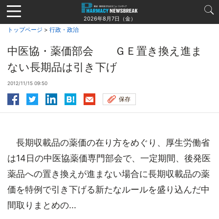
Jump
to
2026年8月7日（金）
navigation
トップページ
>
行政・政治
中医協・薬価部会 ＧＥ置き換え進ま
ない長期品は引き下げ
2012/11/15 09:50
保存
長期収載品の薬価の在り方をめぐり、厚生労働省
は14日の中医協薬価専門部会で、一定期間、後発医
薬品への置き換えが進まない場合に長期収載品の薬
価を特例で引き下げる新たなルールを盛り込んだ中
間取りまとめの...