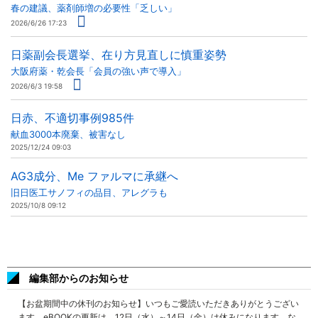
春の建議、薬剤師増の必要性「乏しい」
2026/6/26 17:23
日薬副会長選挙、在り方見直しに慎重姿勢
大阪府薬・乾会長「会員の強い声で導入」
2026/6/3 19:58
日赤、不適切事例985件
献血3000本廃棄、被害なし
2025/12/24 09:03
AG3成分、Me ファルマに承継へ
旧日医工サノフィの品目、アレグラも
2025/10/8 09:12
編集部からのお知らせ
【お盆期間中の休刊のお知らせ】いつもご愛読いただきありがとうござい
ます。eBOOKの更新は、12日（水）～14日（金）は休みになります。な