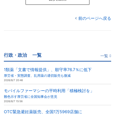
前のページへ戻る
行政・政治
一覧
一覧
1類薬「文書で情報提供」、順守率76.7％に低下
厚労省・実態調査、乱用薬の適切販売も微減
2026/8/7 20:46
モバイルファーマシーの平時利用「積極検討を」
難色示す厚労省に全国知事会が意見
2026/8/7 15:56
OTC緊急避妊薬販売、全国1万5969店舗に