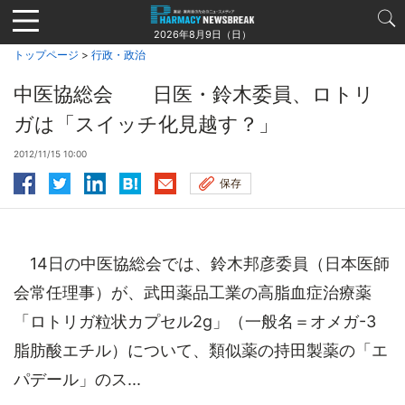
Jump
to
2026年8月9日（日）
navigation
トップページ
>
行政・政治
中医協総会 日医・鈴木委員、ロトリ
ガは「スイッチ化見越す？」
2012/11/15 10:00
保存
14日の中医協総会では、鈴木邦彦委員（日本医師
会常任理事）が、武田薬品工業の高脂血症治療薬
「ロトリガ粒状カプセル2g」（一般名＝オメガ-3
脂肪酸エチル）について、類似薬の持田製薬の「エ
パデール」のス...