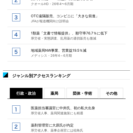
クオールHD・26年4〜6月期
OTC遠隔販売、コンビニに「大きな前進」
JFAが報道機関向け説明会
1類薬「文書で情報提供」、順守率76.7％に低下
厚労省・実態調査、乱用薬の適切販売も微減
地域薬局NW事業、営業益19.5％減
メディシス・26年4～6月期
ジャンル別アクセスランキング
行政・政治
薬局
団体・学術
その他
医薬担当審議官に中井氏、初の私大出身
厚労省人事、薬局関連施策にも精通
薬剤管理官に大原氏が内定
厚労省人事、薬事企画官には稲角氏