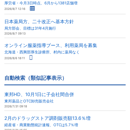
厚労省・今月3日時点、6月から1381店舗増
2026/8/7 12:16
日本薬局方、二十改正へ基本方針
局方部会、目標は31年4月施行
2026/8/7 09:13
オンライン服薬指導ブース、利用薬局を募集
北海道・西興部厚生診療所、村内に薬局なく
2026/8/6 18:11
自動検索（類似記事表示）
東邦HD、10月1日に子会社間合併
東邦薬品とOTC卸売販売会社
2026/7/31 09:18
2月のドラッグストア調剤販売額13.6％増
経産省・商業動態統計速報、OTCは5.7％増