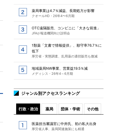
薬局事業は4.7％減益、長期処方が影響
クオールHD・26年4〜6月期
OTC遠隔販売、コンビニに「大きな前進」
JFAが報道機関向け説明会
1類薬「文書で情報提供」、順守率76.7％に
低下
厚労省・実態調査、乱用薬の適切販売も微減
地域薬局NW事業、営業益19.5％減
メディシス・26年4～6月期
ジャンル別アクセスランキング
行政・政治
薬局
団体・学術
その他
医薬担当審議官に中井氏、初の私大出身
厚労省人事、薬局関連施策にも精通