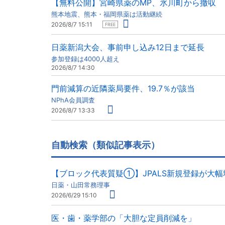
【無料公開】宮崎県薬のMP、氷川町から撤収
熊本地震、熊本・福岡県薬は活動継続
2026/8/7 15:11
FREE
日薬新潟大会、事前申し込み12日まで延長
参加登録は4000人超え
2026/8/7 14:30
門前減算の近隣薬局要件、19.7％が該当
NPhA会員調査
2026/8/7 13:33
自動検索（類似記事表示）
【ブロック代表質疑①】JPALS新規登録が大
日薬・山田常務理事
2026/6/29 15:10
医・歯・薬学部の「大胆な定員削減を」