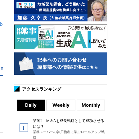
る
アクセスランキング
Daily
Weekly
Monthly
第9回 M＆Aを成長戦略として成功させる
には？
業務スーパーの神戸物産に学ぶロールアップ戦
略