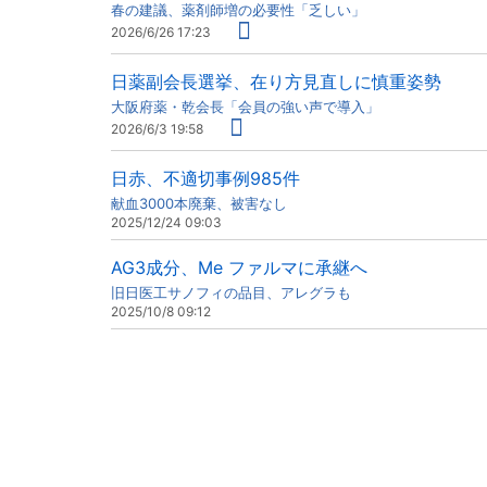
春の建議、薬剤師増の必要性「乏しい」
2026/6/26 17:23
日薬副会長選挙、在り方見直しに慎重姿勢
大阪府薬・乾会長「会員の強い声で導入」
2026/6/3 19:58
日赤、不適切事例985件
献血3000本廃棄、被害なし
2025/12/24 09:03
AG3成分、Me ファルマに承継へ
旧日医工サノフィの品目、アレグラも
2025/10/8 09:12