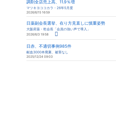
調剤全店売上高、11.9％増
マツキヨココカラ・26年5月度
2026/6/15 16:59
日薬副会長選挙、在り方見直しに慎重姿勢
大阪府薬・乾会長「会員の強い声で導入」
2026/6/3 19:58
日赤、不適切事例985件
献血3000本廃棄、被害なし
2025/12/24 09:03