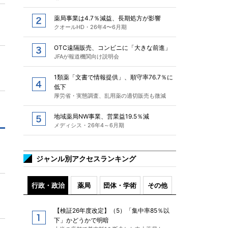
薬局事業は4.7％減益、長期処方が影響
クオールHD・26年4〜6月期
OTC遠隔販売、コンビニに「大きな前進」
JFAが報道機関向け説明会
1類薬「文書で情報提供」、順守率76.7％に
低下
厚労省・実態調査、乱用薬の適切販売も微減
地域薬局NW事業、営業益19.5％減
メディシス・26年4～6月期
ジャンル別アクセスランキング
行政・政治
薬局
団体・学術
その他
【検証26年度改定】（5）「集中率85％以
下」かどうかで明暗