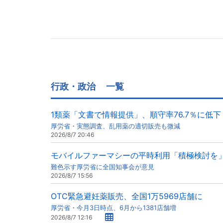
行政・政治
一覧
1類薬「文書で情報提供」、順守率76.7％に低下
厚労省・実態調査、乱用薬の適切販売も微減
2026/8/7 20:46
モバイルファーマシーの平時利用「積極検討を
難色示す厚労省に全国知事会が意見
2026/8/7 15:56
OTC緊急避妊薬販売、全国1万5969店舗に
厚労省・今月3日時点、6月から1381店舗増
2026/8/7 12:16