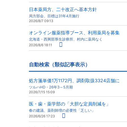
日本薬局方、二十改正へ基本方針
局方部会、目標は31年4月施行
2026/8/7 09:13
オンライン服薬指導ブース、利用薬局を募集
北海道・西興部厚生診療所、村内に薬局なく
2026/8/6 18:11
自動検索（類似記事表示）
処方箋単価1万1172円、調剤取扱3324店舗に
ツルハHD・26年3～5月期
2026/7/15 15:09
医・歯・薬学部の「大胆な定員削減を」
春の建議、薬剤師増の必要性「乏しい」
2026/6/26 17:23