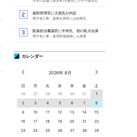
大半の店舗で基本料1を断念した中小薬局も
薬剤管理官に大原氏が内定
厚労省人事、薬事企画官には稲角氏
医薬担当審議官に中井氏、初の私大出身
厚労省人事、薬局関連施策にも精通
カレンダー
2026年 8月
日
月
火
水
木
金
土
26
27
28
29
30
31
1
2
3
4
5
6
7
8
9
10
11
12
13
14
15
16
17
18
19
20
21
22
23
24
25
26
27
28
29