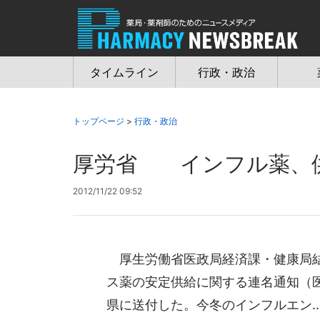
Jump
to
navigation
タイムライン
行政・政治
トップページ
>
行政・政治
厚労省 インフル薬、
2012/11/22 09:52
厚生労働省医政局経済課・健康局結
ス薬の安定供給に関する連名通知（医政
県に送付した。今冬のインフルエン..