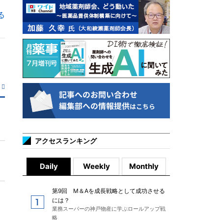
る
アクセスランキング
Daily
Weekly
Monthly
第9回 M＆Aを成長戦略として成功させる
には？
業務スーパーの神戸物産に学ぶロールアップ戦
略