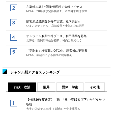
在薬総加算2と調剤管理料で大幅マイナス
NPhA・26年度改定影響調査、基本料平均は増加
顧客満足度調査を毎年実施、社内表彰も
いまいメディカル 店舗改善と士気向上に活用
オンライン服薬指導ブース、利用薬局を募集
北海道・西興部厚生診療所、村内に薬局なく
「穿刺血」検査薬のOTC化、厚労省に要望書
NPhA、薬剤師による補助の明確化も
ジャンル別アクセスランキング
行政・政治
薬局
団体・学術
その他
【検証26年度改定】（5）「集中率85％以下」かどうかで
明暗
大半の店舗で基本料1を断念した中小薬局も