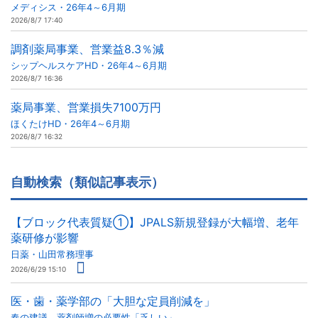
メディシス・26年4～6月期
2026/8/7 17:40
調剤薬局事業、営業益8.3％減
シップヘルスケアHD・26年4～6月期
2026/8/7 16:36
薬局事業、営業損失7100万円
ほくたけHD・26年4～6月期
2026/8/7 16:32
自動検索（類似記事表示）
【ブロック代表質疑①】JPALS新規登録が大幅増、老年
薬研修が影響
日薬・山田常務理事
2026/6/29 15:10
医・歯・薬学部の「大胆な定員削減を」
春の建議、薬剤師増の必要性「乏しい」