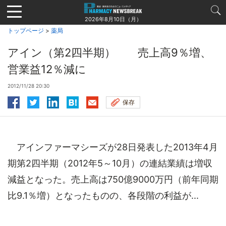
Jump
to
2026年8月10日（月）
navigation
トップページ
>
薬局
アイン（第2四半期） 売上高9％増、
営業益12％減に
2012/11/28 20:30
保存
アインファーマシーズが28日発表した2013年4月
期第2四半期（2012年5～10月）の連結業績は増収
減益となった。売上高は750億9000万円（前年同期
比9.1％増）となったものの、各段階の利益が...