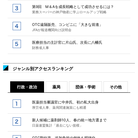
第9回 M＆Aを成長戦略として成功させるには？
業務スーパーの神戸物産に学ぶロールアップ戦略
OTC遠隔販売、コンビニに「大きな前進」
JFAが報道機関向け説明会
医療担当の主計官に片山氏、次長に八幡氏
財務省人事
ジャンル別アクセスランキング
行政・政治
薬局
団体・学術
その他
医薬担当審議官に中井氏、初の私大出身
厚労省人事、薬局関連施策にも精通
新人候補に薬剤師10人、春の統一地方選まで
日薬連盟集計「過去にない規模」
OTC類似薬、追加負担の例外を明確化