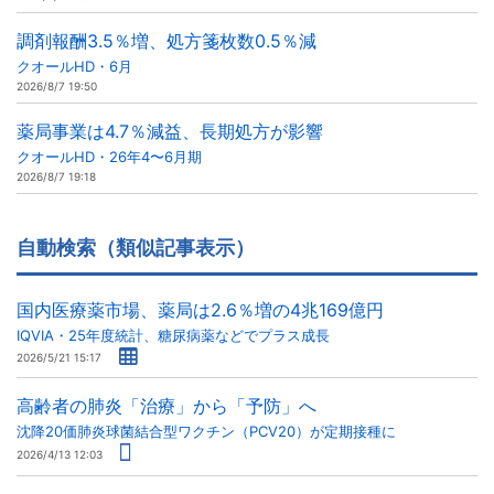
調剤報酬3.5％増、処方箋枚数0.5％減
クオールHD・6月
2026/8/7 19:50
薬局事業は4.7％減益、長期処方が影響
クオールHD・26年4〜6月期
2026/8/7 19:18
自動検索（類似記事表示）
国内医療薬市場、薬局は2.6％増の4兆169億円
IQVIA・25年度統計、糖尿病薬などでプラス成長
2026/5/21 15:17
高齢者の肺炎「治療」から「予防」へ
沈降20価肺炎球菌結合型ワクチン（PCV20）が定期接種に
2026/4/13 12:03