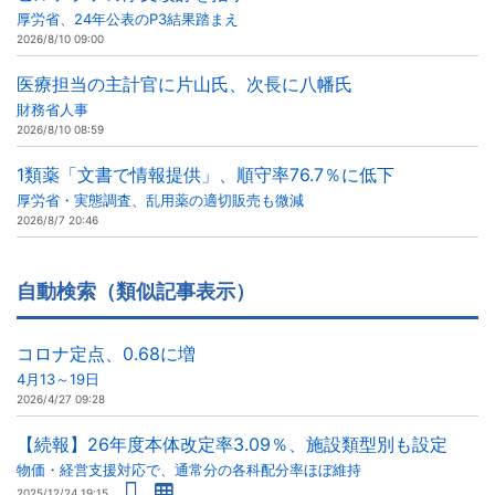
厚労省、24年公表のP3結果踏まえ
2026/8/10 09:00
医療担当の主計官に片山氏、次長に八幡氏
財務省人事
2026/8/10 08:59
1類薬「文書で情報提供」、順守率76.7％に低下
厚労省・実態調査、乱用薬の適切販売も微減
2026/8/7 20:46
自動検索（類似記事表示）
コロナ定点、0.68に増
4月13～19日
2026/4/27 09:28
【続報】26年度本体改定率3.09％、施設類型別も設定
物価・経営支援対応で、通常分の各科配分率ほぼ維持
2025/12/24 19:15