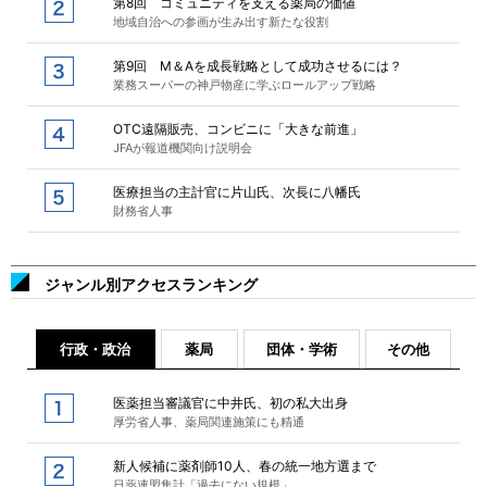
第8回 コミュニティを支える薬局の価値
地域自治への参画が生み出す新たな役割
第9回 M＆Aを成長戦略として成功させるには？
業務スーパーの神戸物産に学ぶロールアップ戦略
OTC遠隔販売、コンビニに「大きな前進」
JFAが報道機関向け説明会
医療担当の主計官に片山氏、次長に八幡氏
財務省人事
ジャンル別アクセスランキング
行政・政治
薬局
団体・学術
その他
医薬担当審議官に中井氏、初の私大出身
厚労省人事、薬局関連施策にも精通
新人候補に薬剤師10人、春の統一地方選まで
日薬連盟集計「過去にない規模」