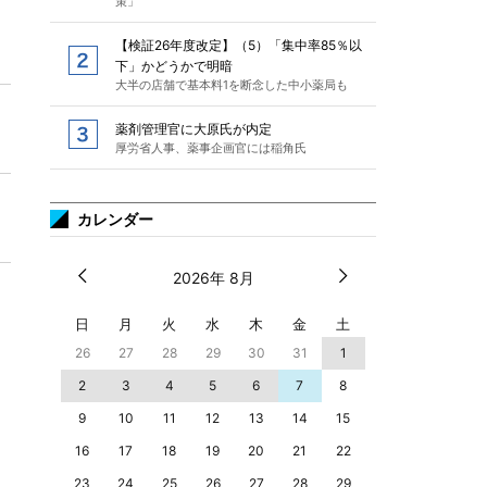
策」
【検証26年度改定】（5）「集中率85％以
下」かどうかで明暗
大半の店舗で基本料1を断念した中小薬局も
薬剤管理官に大原氏が内定
厚労省人事、薬事企画官には稲角氏
カレンダー
2026年 8月
日
月
火
水
木
金
土
26
27
28
29
30
31
1
2
3
4
5
6
7
8
9
10
11
12
13
14
15
16
17
18
19
20
21
22
23
24
25
26
27
28
29