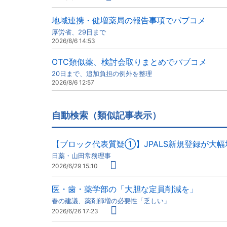
地域連携・健増薬局の報告事項でパブコメ
厚労省、29日まで
2026/8/6 14:53
OTC類似薬、検討会取りまとめでパブコメ
20日まで、追加負担の例外を整理
2026/8/6 12:57
自動検索（類似記事表示）
【ブロック代表質疑①】JPALS新規登録が大
日薬・山田常務理事
2026/6/29 15:10
医・歯・薬学部の「大胆な定員削減を」
春の建議、薬剤師増の必要性「乏しい」
2026/6/26 17:23