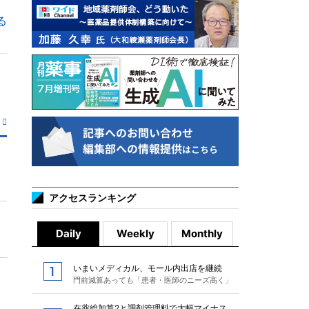
る
アクセスランキング
Daily
Weekly
Monthly
いまいメディカル、モール内出店を継続
門前減算あっても「患者・医師のニーズ高く」
在薬総加算2と調剤管理料で大幅マイナス