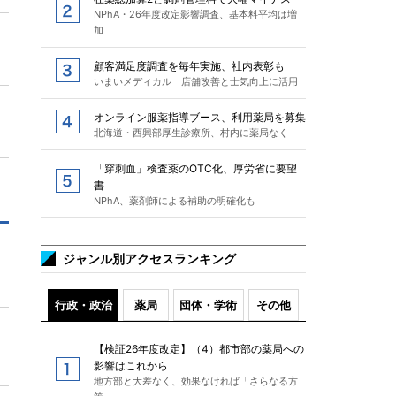
NPhA・26年度改定影響調査、基本料平均は増
加
顧客満足度調査を毎年実施、社内表彰も
いまいメディカル 店舗改善と士気向上に活用
オンライン服薬指導ブース、利用薬局を募集
北海道・西興部厚生診療所、村内に薬局なく
「穿刺血」検査薬のOTC化、厚労省に要望
書
NPhA、薬剤師による補助の明確化も
ジャンル別アクセスランキング
行政・政治
薬局
団体・学術
その他
【検証26年度改定】（4）都市部の薬局への
影響はこれから
地方部と大差なく、効果なければ「さらなる方