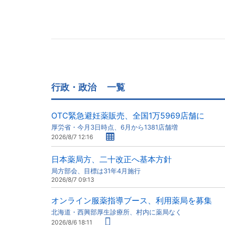
行政・政治
一覧
OTC緊急避妊薬販売、全国1万5969店舗に
厚労省・今月3日時点、6月から1381店舗増
2026/8/7 12:16
日本薬局方、二十改正へ基本方針
局方部会、目標は31年4月施行
2026/8/7 09:13
オンライン服薬指導ブース、利用薬局を募集
北海道・西興部厚生診療所、村内に薬局なく
2026/8/6 18:11