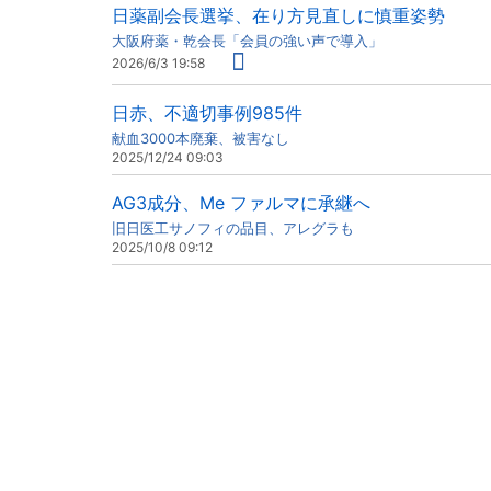
日薬副会長選挙、在り方見直しに慎重姿勢
大阪府薬・乾会長「会員の強い声で導入」
2026/6/3 19:58
日赤、不適切事例985件
献血3000本廃棄、被害なし
2025/12/24 09:03
AG3成分、Me ファルマに承継へ
旧日医工サノフィの品目、アレグラも
2025/10/8 09:12