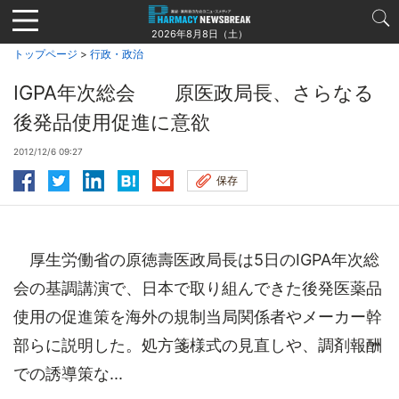
Jump
to
2026年8月8日（土）
navigation
トップページ
>
行政・政治
IGPA年次総会 原医政局長、さらなる
後発品使用促進に意欲
2012/12/6 09:27
保存
厚生労働省の原徳壽医政局長は5日のIGPA年次総
会の基調講演で、日本で取り組んできた後発医薬品
使用の促進策を海外の規制当局関係者やメーカー幹
部らに説明した。処方箋様式の見直しや、調剤報酬
での誘導策な...