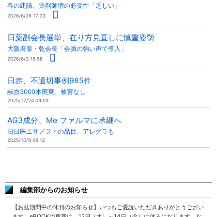
春の建議、薬剤師増の必要性「乏しい」
2026/6/26 17:23
日薬副会長選挙、在り方見直しに慎重姿勢
大阪府薬・乾会長「会員の強い声で導入」
2026/6/3 19:58
日赤、不適切事例985件
献血3000本廃棄、被害なし
2025/12/24 09:03
AG3成分、Me ファルマに承継へ
旧日医工サノフィの品目、アレグラも
2025/10/8 09:12
編集部からのお知らせ
【お盆期間中の休刊のお知らせ】いつもご愛読いただきありがとうござい
ます。eBOOKの更新は、12日（水）～14日（金）は休みになります。な