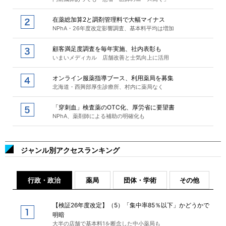
在薬総加算2と調剤管理料で大幅マイナス
NPhA・26年度改定影響調査、基本料平均は増加
顧客満足度調査を毎年実施、社内表彰も
いまいメディカル 店舗改善と士気向上に活用
オンライン服薬指導ブース、利用薬局を募集
北海道・西興部厚生診療所、村内に薬局なく
「穿刺血」検査薬のOTC化、厚労省に要望書
NPhA、薬剤師による補助の明確化も
ジャンル別アクセスランキング
行政・政治
薬局
団体・学術
その他
【検証26年度改定】（5）「集中率85％以下」かどうかで
明暗
大半の店舗で基本料1を断念した中小薬局も