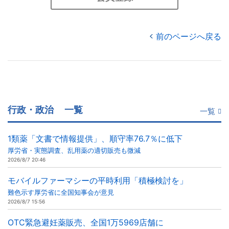
前のページへ戻る
行政・政治
一覧
一覧
1類薬「文書で情報提供」、順守率76.7％に低下
厚労省・実態調査、乱用薬の適切販売も微減
2026/8/7 20:46
モバイルファーマシーの平時利用「積極検討を」
難色示す厚労省に全国知事会が意見
2026/8/7 15:56
OTC緊急避妊薬販売、全国1万5969店舗に