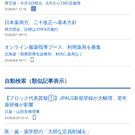
厚労省・今月3日時点、6月から1381店舗増
2026/8/7 12:16
日本薬局方、二十改正へ基本方針
局方部会、目標は31年4月施行
2026/8/7 09:13
オンライン服薬指導ブース、利用薬局を募集
北海道・西興部厚生診療所、村内に薬局なく
2026/8/6 18:11
自動検索（類似記事表示）
【ブロック代表質疑①】JPALS新規登録が大幅増、老年
薬研修が影響
日薬・山田常務理事
2026/6/29 15:10
医・歯・薬学部の「大胆な定員削減を」