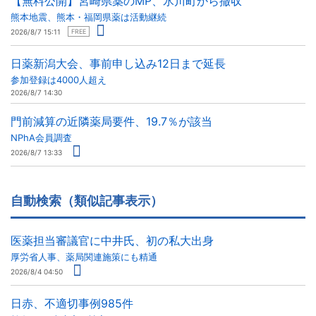
【無料公開】宮崎県薬のMP、氷川町から撤収
熊本地震、熊本・福岡県薬は活動継続
2026/8/7 15:11
FREE
日薬新潟大会、事前申し込み12日まで延長
参加登録は4000人超え
2026/8/7 14:30
門前減算の近隣薬局要件、19.7％が該当
NPhA会員調査
2026/8/7 13:33
自動検索（類似記事表示）
医薬担当審議官に中井氏、初の私大出身
厚労省人事、薬局関連施策にも精通
2026/8/4 04:50
日赤、不適切事例985件