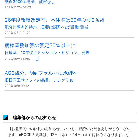
献血3000本廃棄、被害なし
2025/12/24 09:03
26年度報酬改定率、本体増は30年ぶり3％超
配分比率も維持か、日薬は調剤への“反動”警戒
2025/12/19 21:20
病棟業務加算の算定50％以上に
日病薬、10年後「ミッション・ビジョン」発表
2025/10/20 16:07
AG3成分、Me ファルマに承継へ
旧日医工サノフィの品目、アレグラも
2025/10/8 09:12
編集部からのお知らせ
【お盆期間中の休刊のお知らせ】いつもご愛読いただきありがとうござい
ます。eBOOKの更新は、12日（水）～14日（金）は休みになります。な