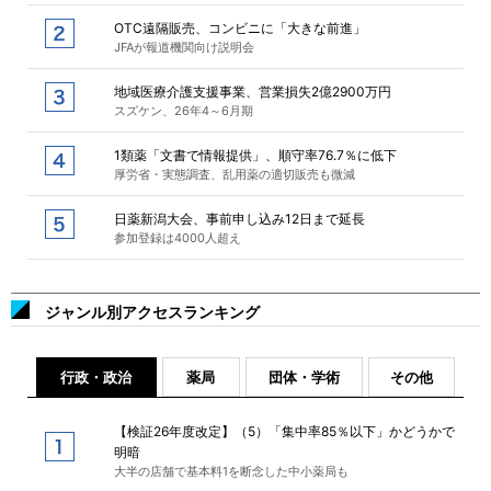
OTC遠隔販売、コンビニに「大きな前進」
JFAが報道機関向け説明会
地域医療介護支援事業、営業損失2億2900万円
スズケン、26年4～6月期
1類薬「文書で情報提供」、順守率76.7％に低下
厚労省・実態調査、乱用薬の適切販売も微減
日薬新潟大会、事前申し込み12日まで延長
参加登録は4000人超え
ジャンル別アクセスランキング
行政・政治
薬局
団体・学術
その他
【検証26年度改定】（5）「集中率85％以下」かどうかで
明暗
大半の店舗で基本料1を断念した中小薬局も