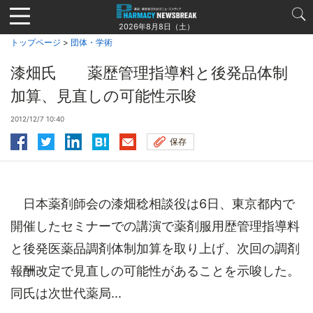
Jump
to
2026年8月8日（土）
navigation
トップページ
>
団体・学術
漆畑氏 薬歴管理指導料と後発品体制
加算、見直しの可能性示唆
2012/12/7 10:40
保存
日本薬剤師会の漆畑稔相談役は6日、東京都内で
開催したセミナーでの講演で薬剤服用歴管理指導料
と後発医薬品調剤体制加算を取り上げ、次回の調剤
報酬改定で見直しの可能性があることを示唆した。
同氏は次世代薬局...